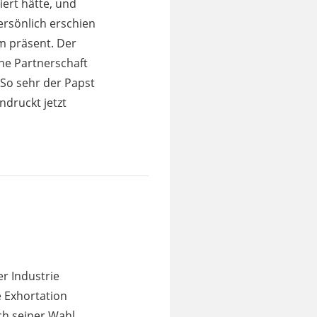
iert hätte, und
persönlich erschien
m präsent. Der
ne Partnerschaft
So sehr der Papst
ndruckt jetzt
r Industrie
e Exhortation
ch seiner Wahl.