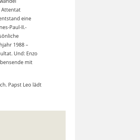
swandel
 Attentat
entstand eine
s-Paul-II.-
sönliche
hjahr 1988 –
ultat. Und: Enzo
Lebensende mit
ch. Papst Leo lädt