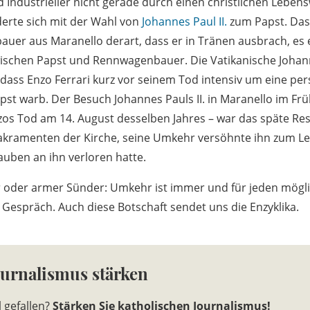
d Industrieller nicht gerade durch einen christlichen Leben
erte sich mit der Wahl von
Johannes Paul II.
zum Papst. Das
auer aus Maranello derart, dass er in Tränen ausbrach, es 
ischen Papst und Rennwagenbauer. Die Vatikanische Johanne
 dass Enzo Ferrari kurz vor seinem Tod intensiv um eine per
t warb. Der Besuch Johannes Pauls II. in Maranello im Frü
s Tod am 14. August desselben Jahres – war das späte Res
 Sakramenten der Kirche, seine Umkehr versöhnte ihn zum 
auben an ihn verloren hatte.
er oder armer Sünder: Umkehr ist immer und für jeden mögli
 Gespräch. Auch diese Botschaft sendet uns die Enzyklika.
ournalismus stärken
l gefallen?
Stärken Sie katholischen Journalismus!