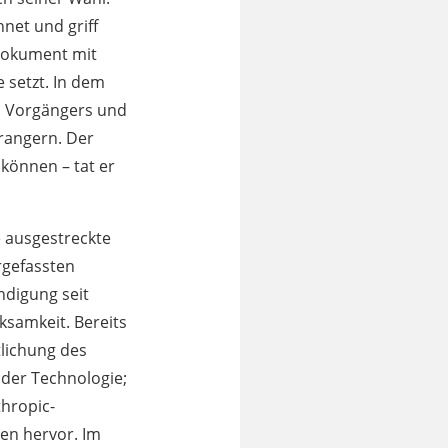
net und griff
 Dokument mit
 setzt. In dem
s Vorgängers und
prangern. Der
können – tat er
e ausgestreckte
rgefassten
ndigung seit
ksamkeit. Bereits
tlichung des
 der Technologie;
hropic-
en hervor. Im