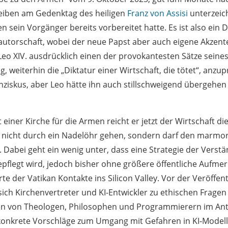
reiben am Gedenktag des heiligen
Franz von Assisi
unterzeich
en sein Vorgänger bereits vorbereitet hatte. Es ist also ein
utorschaft, wobei der neue Papst aber auch eigene Akzente
eo XIV. ausdrücklich einen der provokantesten Sätze seine
g, weiterhin die „Diktatur einer Wirtschaft, die tötet“, anzu
nziskus, aber Leo hätte ihn auch stillschweigend übergehen 
iner Kirche für die Armen reicht er jetzt der Wirtschaft di
nicht durch ein Nadelöhr gehen, sondern darf den marmo
abei geht ein wenig unter, dass eine Strategie der Verstä
flegt wird, jedoch bisher ohne größere öffentliche Aufmer
rte der Vatikan Kontakte ins Silicon Valley. Vor der Veröffen
sich Kirchenvertreter und KI-Entwickler zu ethischen Fragen
en von Theologen, Philosophen und Programmierern im Ant
konkrete Vorschläge zum Umgang mit Gefahren in KI-Modell