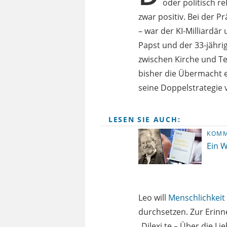
oder politisch re
zwar positiv. Bei der P
– war der KI-Milliardä
Papst und der 33-jähri
zwischen Kirche und Te
bisher die Übermacht e
seine Doppelstrategie 
LESEN SIE AUCH:
KOM
Ein W
Leo will
Menschlichkeit
durchsetzen. Zur Erinn
„Dilexi te – Über die 