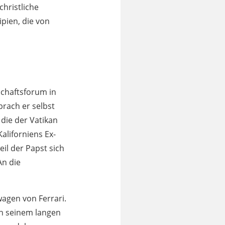
christliche
pien, die von
schaftsforum in
prach er selbst
 die der Vatikan
aliforniens Ex-
il der Papst sich
An die
agen von Ferrari.
in seinem langen