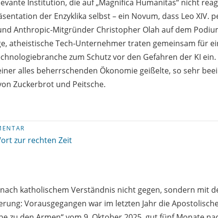
levante Institution, die auf „Magnifica Humanitas“ nicht reag
räsentation der Enzyklika selbst – ein Novum, dass Leo XIV. 
r und Anthropic-Mitgründer Christopher Olah auf dem Podiu
ge, atheistische Tech-Unternehmer traten gemeinsam für ei
chnologiebranche zum Schutz vor den Gefahren der KI ein. 
iner alles beherrschenden Ökonomie geißelte, so sehr beei
von Zuckerbrot und Peitsche.
MENTAR
ort zur rechten Zeit
nach katholischem Verständnis nicht gegen, sondern mit de
erung: Vorausgegangen war im letzten Jahr die Apostolisch
Liebe zu den Armen“ vom 9. Oktober 2025, gut fünf Monate na