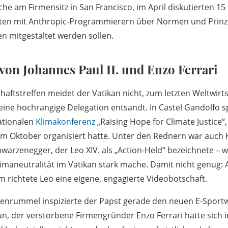
che am Firmensitz in San Francisco, im April diskutierten 15 
ten mit Anthropic-Programmierern über Normen und Prinzi
n mitgestaltet werden sollen.
von Johannes Paul II. und Enzo Ferrari
haftstreffen meidet der Vatikan nicht, zum letzten Weltwirt
eine hochrangige Delegation entsandt. In Castel Gandolfo s
ationalen
Klimakonferenz
„Raising Hope for Climate Justice“,
im Oktober organisiert hatte. Unter den Rednern war auch K
arzenegger, der Leo XIV. als „Action-Held“ bezeichnete – we
limaneutralität im Vatikan stark mache. Damit nicht genug: 
m richtete Leo eine eigene, engagierte Videobotschaft.
enrummel inspizierte der Papst gerade den neuen E-Sportw
n, der verstorbene Firmengründer Enzo Ferrari hatte sich 