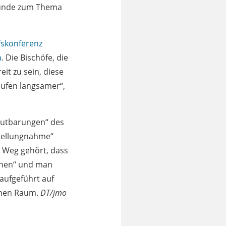
tunde zum Thema
fskonferenz
n
. Die Bischöfe, die
it zu sein, diese
aufen langsamer“,
autbarungen“ des
Stellungnahme“
 Weg gehört, dass
tehen“ und man
aufgeführt auf
chen Raum.
DT/jmo