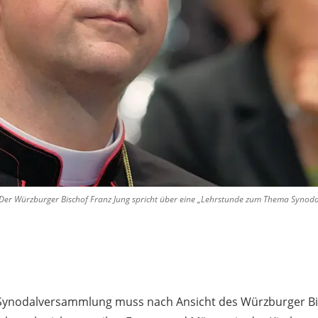
 Der Würzburger Bischof Franz Jung spricht über eine „Lehrstunde zum Thema Synodal
 Synodalversammlung muss nach Ansicht des Würzburger B