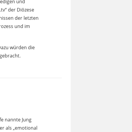
redigen und
.tv“ der Diözese
nissen der letzten
rozess und im
Dazu würden die
 gebracht.
fe nannte Jung
r als „emotional