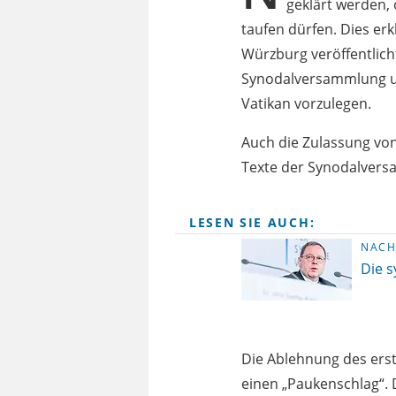
geklärt werden,
taufen dürfen. Dies er
Würzburg veröffentlich
Synodalversammlung un
Vatikan vorzulegen.
Auch die Zulassung von
Texte der Synodalvers
LESEN SIE AUCH:
NACH
Die s
Die Ablehnung des erst
einen „Paukenschlag“.