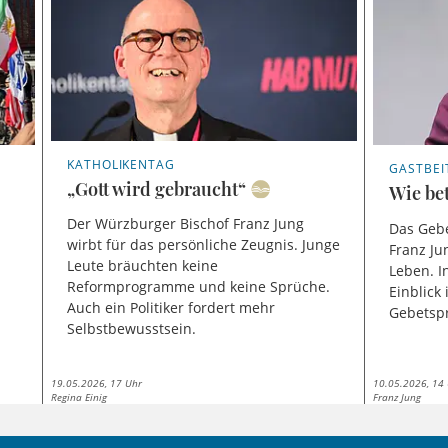
KATHOLIKENTAG
GASTBEI
„Gott wird gebraucht“
Wie bet
Der Würzburger Bischof Franz Jung
Das Gebe
wirbt für das persönliche Zeugnis. Junge
Franz Ju
Leute bräuchten keine
Leben. I
Reformprogramme und keine Sprüche.
Einblick
Auch ein Politiker fordert mehr
Gebetspr
Selbstbewusstsein.
19.05.2026, 17 Uhr
10.05.2026, 14
Regina Einig
Franz Jung