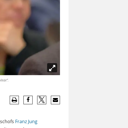
ität“.
ischofs
Franz Jung