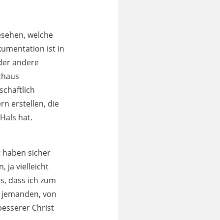
esehen, welche
umentation ist in
der andere
chaus
schaftlich
n erstellen, die
Hals hat.
t haben sicher
 ja vielleicht
rs, dass ich zum
r jemanden, von
besserer Christ