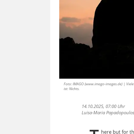
Foto: IMAGO (www.imago-images.de) | Viele
ist: Nichts.
14.10.2025, 07:00 Uhr
Luisa-Maria Papadopoulo
here but for t