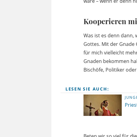
wäre – wenn er denn n
Kooperieren mi
Was ist es denn dann,
Gottes. Mit der Gnade G
für mich vielleicht me
Gnaden bekommen habe 
Bischöfe, Politiker od
LESEN SIE AUCH:
JUNG
Prie
Beten wir so viel für d