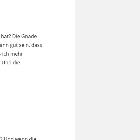
 hat? Die Gnade
kann gut sein, dass
s ich mehr
 Und die
en? Und wenn die