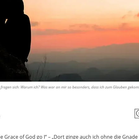
 fragen sich: Warum ich? Was war an mir so besonders, dass ich zum Glauben gekom
s
he Grace of God go I“ – „Dort ginge auch ich ohne die Gnade