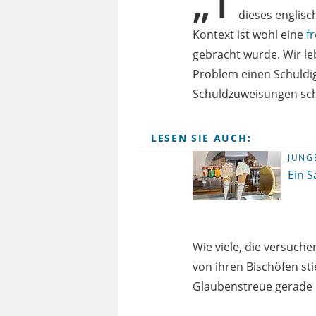
„T
dieses englisc
Kontext ist wohl eine
f
gebracht wurde. Wir leb
Problem einen Schuldig
Schuldzuweisungen sche
LESEN SIE AUCH:
JUNG
Ein S
Wie viele, die versuche
von ihren Bischöfen s
Glaubenstreue gerade 