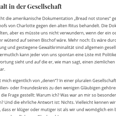
lt in der Gesellschaft
icht die amerikanische Dokumentation „Bread not stones“ g
ofs von Charlotte gegen den alten Ritus behandelt. Die Dok
lten, aber es müsste uns nicht verwundern, wenn der ein o
hr wütend auf seinen Bischof wäre. Mehr noch: Es wäre dur
ung und gestiegene Gewaltkriminalität sind allgemein gesell
mutlich kann jeder von uns spontan eine Liste mit Politiker
ortung sieht und auf die er, wie man sagt, einen ziemlichen 
ar.
 mich eigentlich von „denen“? In einer pluralen Gesellschaf
ilien- oder Freundeskreis zu den wenigen Gläubigen gehören,
, die Frage gestellt: Warum ich? Was war an mir so besonde
Und die ehrliche Antwort ist: Nichts. Vielleicht kennen wi
dass er klüger oder mutiger ist als wir und womöglich ein 