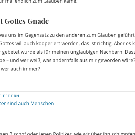
ur mal endlich zum Glauben käme.
t Gottes Gnade
 was uns im Gegensatz zu den anderen zum Glauben geführt
ottes will auch kooperiert werden, das ist richtig. Aber es 
hr gebetet wurde als für meinen ungläubigen Nachbarn. Das
– und wer weiß, was andernfalls aus mir geworden wäre?
er wer auch immer?
E FEDERN
ster sind auch Menschen
iesen Bischof oder jenen Politiker, wie wir über ihn schimpf