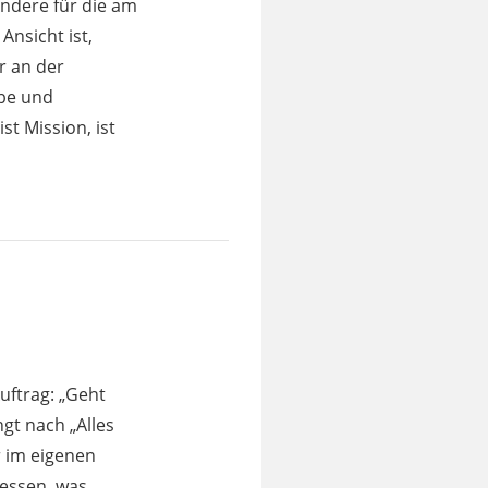
ondere für die am
Ansicht ist,
r an der
ebe und
st Mission, ist
uftrag: „Geht
gt nach „Alles
r im eigenen
dessen, was