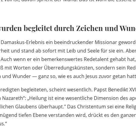
wurden begleitet durch Zeichen und Wun
m Damaskus-Erlebnis ein beeindruckender Missionar geword
heit und stand ab sofort mit Leib und Seele für sie ein. Aber 
. Auch wenn er ein bemerkenswertes Redetalent gehabt hat,
loß mit Worten oder Überredungskünsten, sondern sein Re
n und Wunder — ganz so, wie es auch Jesus zuvor getan hatt
edigten begleiteten, scheint wesentlich. Papst Benedikt XVI.
 Nazareth“: „Heilung ist eine wesentliche Dimension des ap
tlichen Glaubens überhaupt." Das Christentum sei eine Relig
nügend tiefen Ebene verstanden wird, drückt es den ganzen
s.“