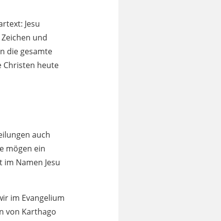
rtext: Jesu
h Zeichen und
an die gesamte
e Christen heute
Heilungen auch
re mögen ein
t im Namen Jesu
wir im Evangelium
an von Karthago