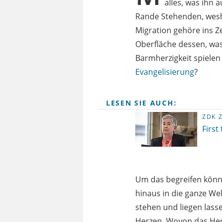
alles, was ihn
Rande Stehenden, wes
Migration gehöre ins Z
Oberfläche dessen, was
Barmherzigkeit spielen b
Evangelisierung
?
LESEN SIE AUCH:
ZDK 
First
Um das begreifen könne
hinaus in die ganze We
stehen und liegen lass
Herzen. Wovon das Herz