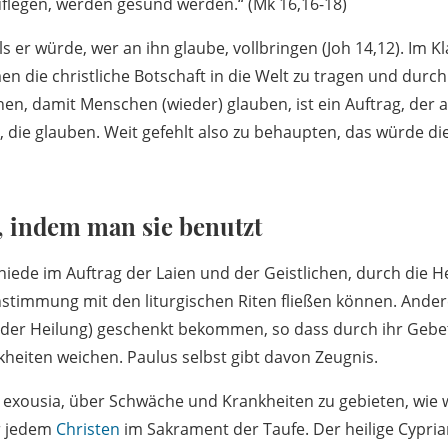
flegen, werden gesund werden.“ (Mk 16,16-18)
 er würde, wer an ihn glaube, vollbringen (Joh 14,12). Im Kla
en die christliche Botschaft in die Welt zu tragen und durc
en, damit Menschen (wieder) glauben, ist ein Auftrag, der 
, die glauben. Weit gefehlt also zu behaupten, das würde di
 indem man sie benutzt
chiede im Auftrag der Laien und der Geistlichen, durch die 
stimmung mit den liturgischen Riten fließen können. Ande
der Heilung) geschenkt bekommen, so dass durch ihr Gebe
heiten weichen. Paulus selbst gibt davon Zeugnis.
e exousia, über Schwäche und Krankheiten zu gebieten, wie 
rr jedem
Christen
im Sakrament der Taufe. Der heilige Cypri