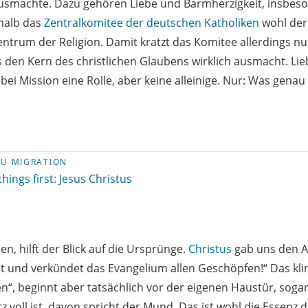
 ausmachte. Dazu gehören Liebe und Barmherzigkeit, insbes
halb das
Zentralkomitee der deutschen Katholiken
wohl der 
entrum der Religion. Damit kratzt das Komitee allerdings nu
 den Kern des christlichen Glaubens wirklich ausmacht. Li
ei Mission eine Rolle, aber keine alleinige. Nur: Was genau i
ZU MIGRATION
 things first: Jesus Christus
n, hilft der Blick auf die Ursprünge.
Christus
gab uns den A
lt und verkündet das Evangelium allen Geschöpfen!“ Das klin
en“, beginnt aber tatsächlich vor der eigenen Haustür, soga
 voll ist, davon spricht der Mund. Das ist wohl die Essenz 