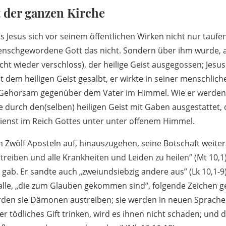
lt der ganzen Kirche
 Jesus sich vor seinem öffentlichen Wirken nicht nur taufen 
enschgewordene Gott das nicht. Sondern über ihm wurde, a
ht wieder verschloss), der heilige Geist ausgegossen; Jesus
 dem heiligen Geist gesalbt, er wirkte in seiner menschlic
Gehorsam gegenüber dem Vater im Himmel. Wie er werden 
 durch den(selben) heiligen Geist mit Gaben ausgestattet, d
ienst im Reich Gottes unter unter offenem Himmel.
n Zwölf Aposteln auf, hinauszugehen, seine Botschaft weiter
reiben und alle Krankheiten und Leiden zu heilen” (Mt 10,1)
 gab. Er sandte auch „zweiundsiebzig andere aus” (Lk 10,1-9)
 alle, „die zum Glauben gekommen sind“, folgende Zeichen
en sie Dämonen austreiben; sie werden in neuen Sprache
 tödliches Gift trinken, wird es ihnen nicht schaden; und 