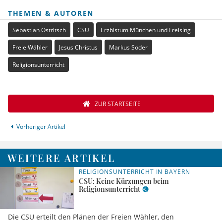
THEMEN & AUTOREN
Sebastian Ostritsch
CSU
Erzbistum München und Freising
Freie Wähler
Jesus Christus
Markus Söder
Religionsunterricht
ZUR STARTSEITE
Vorheriger Artikel
WEITERE ARTIKEL
RELIGIONSUNTERRICHT IN BAYERN
CSU: Keine Kürzungen beim
Religionsunterricht
Die CSU erteilt den Plänen der Freien Wähler, den