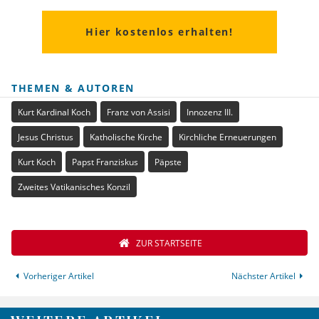
Hier kostenlos erhalten!
THEMEN & AUTOREN
Kurt Kardinal Koch
Franz von Assisi
Innozenz III.
Jesus Christus
Katholische Kirche
Kirchliche Erneuerungen
Kurt Koch
Papst Franziskus
Päpste
Zweites Vatikanisches Konzil
ZUR STARTSEITE
Vorheriger Artikel
Nächster Artikel