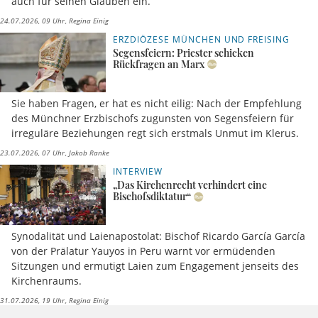
auch für seinen Glauben ein.
24.07.2026, 09 Uhr
Regina Einig
ERZDIÖZESE MÜNCHEN UND FREISING
Segensfeiern: Priester schicken
Rückfragen an Marx
Sie haben Fragen, er hat es nicht eilig: Nach der Empfehlung
des Münchner Erzbischofs zugunsten von Segensfeiern für
irreguläre Beziehungen regt sich erstmals Unmut im Klerus.
23.07.2026, 07 Uhr
Jakob Ranke
INTERVIEW
„Das Kirchenrecht verhindert eine
Bischofsdiktatur“
Synodalität und Laienapostolat: Bischof Ricardo García García
von der Prälatur Yauyos in Peru warnt vor ermüdenden
Sitzungen und ermutigt Laien zum Engagement jenseits des
Kirchenraums.
31.07.2026, 19 Uhr
Regina Einig