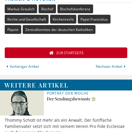
Markus Graulich
Bischof
Bischofskonferenz
Kirche und Gesellschaft
Kirchenrecht
Papst Franziskus
Päpste
Zentralkomitee der deutschen Katholiken
ZUR STARTSEITE
Vorheriger Artikel
Nächster Artikel
WEITERE ARTIKEL
PORTRÄT DER WOCHE
Der Sendungsbewusste
Thommy Schott ist mehr als ein Anwalt. Der fünffache
Familienvater setzt sich mit seinem Verein Pro Fide Ecclesiae