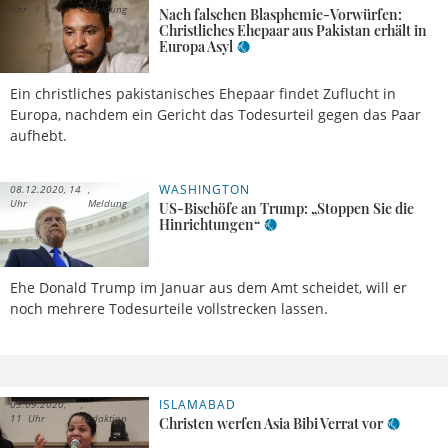
Uhr
Meldung
Nach falschen Blasphemie-Vorwürfen:
Christliches Ehepaar aus Pakistan erhält in
Europa Asyl
Ein christliches pakistanisches Ehepaar findet Zuflucht in
Europa, nachdem ein Gericht das Todesurteil gegen das Paar
aufhebt.
WASHINGTON
08.12.2020, 14
Uhr
Meldung
US-Bischöfe an Trump: „Stoppen Sie die
Hinrichtungen“
Ehe Donald Trump im Januar aus dem Amt scheidet, will er
noch mehrere Todesurteile vollstrecken lassen.
ISLAMABAD
03.09.2020,
11 Uhr
Redaktion
Christen werfen Asia Bibi Verrat vor