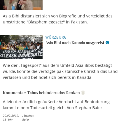
Asia Bibi distanziert sich von Biografie und verteidigt das
umstrittene "Blasphemiegesetz" in Pakistan.
WÜRZBURG
08.05.2019,
11 Uhr
Maximilian
Asia Bibi nach Kanada ausgereist
Lutz
Wie der „Tagespost“ aus dem Umfeld Asia Bibis bestätigt
wurde, konnte die verfolgte pakistanische Christin das Land
verlassen und befindet sich bereits in Kanada.
Kommentar: Tabus behindern das Denken
Allein der ärztlich geäußerte Verdacht auf Behinderung
kommt einem Todesurteil gleich. Von Stephan Baier
20.02.2019,
Stephan
13 Uhr
Baier