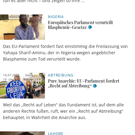
tun es aber nicht – und zeigen so ihre ...
NIGERIA
21.04.2023, 16
Uhr
Meldung
Europäisches Parlament verurteilt
Blasphemie-Gesetze
Das EU-Parlament fordert fast einstimmig die Freilassung von
Yahaya Sharif-Aminu, der in Nigeria wegen angeblicher
Blasphemie zum Tod verurteilt wurde.
ABTREIBUNG
14.07.2022,
Stefan
19 Uhr
Rehder
Pure Anarchie: EU-Parlament fordert
„Recht auf Abtreibung“
Weil das „Recht auf Leben“ das Fundament ist, auf dem alle
anderen Rechte fußen, ruft, wer ein „Recht auf Abtreibung“
behauptet, in Wahrheit die Anarchie aus.
LAHORE
13.08.2021, 16