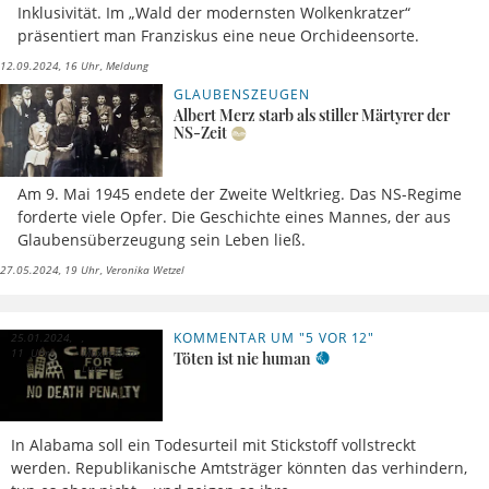
Inklusivität. Im „Wald der modernsten Wolkenkratzer“
präsentiert man Franziskus eine neue Orchideensorte.
12.09.2024, 16 Uhr
Meldung
GLAUBENSZEUGEN
Albert Merz starb als stiller Märtyrer der
NS-Zeit
Am 9. Mai 1945 endete der Zweite Weltkrieg. Das NS-Regime
forderte viele Opfer. Die Geschichte eines Mannes, der aus
Glaubensüberzeugung sein Leben ließ.
27.05.2024, 19 Uhr
Veronika Wetzel
KOMMENTAR UM "5 VOR 12"
25.01.2024,
11 Uhr
Maximilian
Töten ist nie human
Lutz
In Alabama soll ein Todesurteil mit Stickstoff vollstreckt
werden. Republikanische Amtsträger könnten das verhindern,