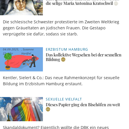
die selige Maria Antonina Kratochwil
Die schlesische Schwester protestierte im Zweiten Weltkrieg
gegen Gräueltaten an jüdischen Frauen. Die Gestapo
verprügelte sie dafür, sodass sie starb.
ERZBISTUM HAMBURG
04.09.2025,
Susanne
21 Uhr
Hartfiel
Das kollektive Wegsehen bei der sexuellen
Bildung
Kentler, Sielert & Co.: Das neue Rahmenkonzept für sexuelle
Bildung im Erzbistum Hamburg erstaunt.
SEXUELLE VIELFALT
04.07.2025,
Jakob
20 Uhr
Ranke
Dieses Papier ging den Bischöfen zu weit
Skandaldokument? Eigentlich wollte die DBK ein neues