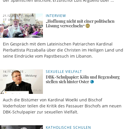
der Spanischen Bischöfe, Erzbischof Luis Argüello über ...
INTERVIEW
21.12.2025,
Regina
17 Uhr
Einig
„Hoffnung nicht mit einer politischen
Lösung verwechseln“
Ein Gespräch mit dem Lateinischen Patriarchen Kardinal
Pierbattista Pizzaballa über die Christen im Heiligen Land und
seine Eindrücke vom Papstbesuch im Libanon.
SEXUELLE VIELFALT
14.11.2025, 15
Uhr
Meldung
DBK-Schulpapier: Köln und Regensburg
stellen sich hinter Oster
Auch die Bistümer von Kardinal Woelki und Bischof
Voderholzer teilen die Kritik des Passauer Bischofs am neuen
DBK-Schulpapier zur sexuellen Vielfalt.
KATHOLISCHE SCHULEN
04.11.2025, 16