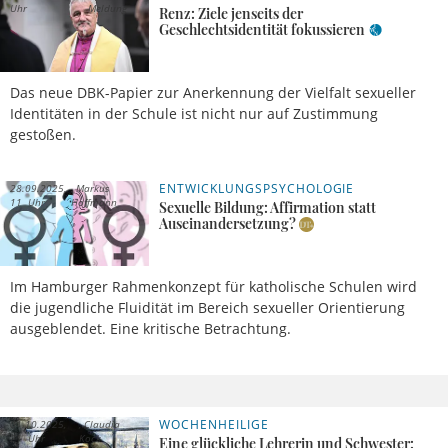
Uhr
Meldung
Renz: Ziele jenseits der
Geschlechtsidentität fokussieren
Das neue DBK-Papier zur Anerkennung der Vielfalt sexueller
Identitäten in der Schule ist nicht nur auf Zustimmung
gestoßen.
ENTWICKLUNGSPSYCHOLOGIE
28.09.2025,
Markus
11 Uhr
Hoffmann
Sexuelle Bildung: Affirmation statt
Auseinandersetzung?
Im Hamburger Rahmenkonzept für katholische Schulen wird
die jugendliche Fluidität im Bereich sexueller Orientierung
ausgeblendet. Eine kritische Betrachtung.
WOCHENHEILIGE
01.10.2025,
Claudia
21 Uhr
Kock
Eine glückliche Lehrerin und Schwester: