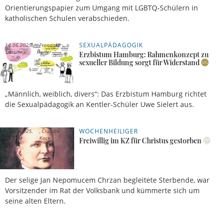
Orientierungspapier zum Umgang mit LGBTQ-Schülern in
katholischen Schulen verabschieden.
SEXUALPÄDAGOGIK
14.06.2025,
Franziska
14 Uhr
Harter
Erzbistum Hamburg: Rahmenkonzept zu
sexueller Bildung sorgt für Widerstand
„Männlich, weiblich, divers“: Das Erzbistum Hamburg richtet
die Sexualpädagogik an Kentler-Schüler Uwe Sielert aus.
WOCHENHEILIGER
01.07.2025,
Claudia
05 Uhr
Kock
Freiwillig im KZ für Christus gestorben
Der selige Jan Nepomucem Chrzan begleitete Sterbende, war
Vorsitzender im Rat der Volksbank und kümmerte sich um
seine alten Eltern.