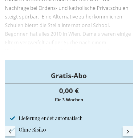
Nachfrage bei Ordens- und katholische Privatschulen
steigt spürbar. Eine Alternative zu herkömmlichen
Schulen bietet die Stella International School.
Begonnen hat alles 2010 in Wien. Damals waren einige
Eltern verzweifelt auf der Suche nach einem
Kindergarten, der christliche Werte vermittelt – mit
dem Ziel, in der Folge auch eine Schule aufzubauen.
Schnell waren sich alle Beteiligten über den Namen
Gratis-Abo
einig: Stella, lateinisch für ...
0,00 €
für 3 Wochen
Lieferung endet automatisch
Ohne Risiko