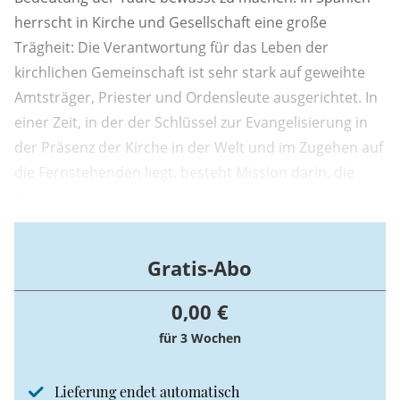
herrscht in Kirche und Gesellschaft eine große
Trägheit: Die Verantwortung für das Leben der
kirchlichen Gemeinschaft ist sehr stark auf geweihte
Amtsträger, Priester und Ordensleute ausgerichtet. In
einer Zeit, in der der Schlüssel zur Evangelisierung in
der Präsenz der Kirche in der Welt und im Zugehen auf
die Fernstehenden liegt, besteht Mission darin, die
Berufung zum Weltchristen zu leben und sich somit
der Taufe bewusst zu werden. Das Wichtigste ist,
dieses Bewusstsein zu entwickeln, das eine lebendige
Gratis-Abo
Begegnung mit Jesus Christus und ...
0,00 €
für 3 Wochen
Lieferung endet automatisch