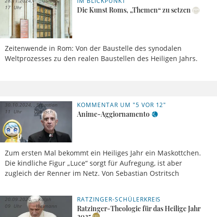
IM BLICKPUNKT
28.11.2024,
Guido
17 Uhr
Horst
Die Kunst Roms, „Themen“ zu setzen
Zeitenwende in Rom: Von der Baustelle des synodalen
Weltprozesses zu den realen Baustellen des Heiligen Jahrs.
KOMMENTAR UM "5 VOR 12"
30.10.2024,
Sebastian
11 Uhr
Ostritsch
Anime-Aggiornamento
Zum ersten Mal bekommt ein Heiliges Jahr ein Maskottchen.
Die kindliche Figur „Luce“ sorgt für Aufregung, ist aber
zugleich der Renner im Netz. Von Sebastian Ostritsch
RATZINGER-SCHÜLERKREIS
20.09.2024,
Ralph
09 Uhr
Weimann
Ratzinger-Theologie für das Heilige Jahr
2025