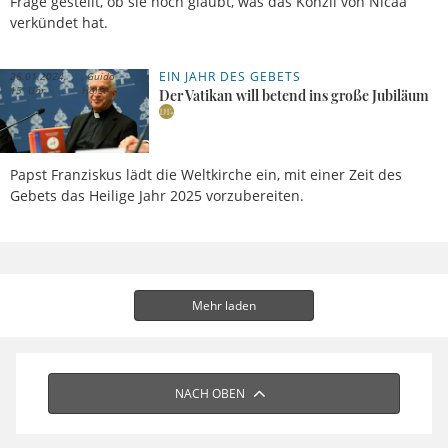
Frage gestellt, ob sie noch glaubt, was das Konzil von Nicää
verkündet hat.
EIN JAHR DES GEBETS
26.01.2024,
Guido
15 Uhr
Horst
Der Vatikan will betend ins große Jubiläum
Papst Franziskus lädt die Weltkirche ein, mit einer Zeit des
Gebets das Heilige Jahr 2025 vorzubereiten.
Mehr laden
NACH OBEN