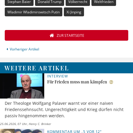
Stephan Baier
Donald Trump
Völkerrecht
Weltfrieden
Wladimir Wladimirowitsch Putin
Xi Jinping
ZUR STARTSEITE
Vorheriger Artikel
WEITERE ARTIKEL
INTERVIEW
Für Frieden muss man kämpfen
Der Theologe Wolfgang Palaver warnt vor einer naiven
Friedenssehnsucht. Ungerechtigkeit und Krieg dürfen nicht
passiv hingenommen werden.
25.06.2026, 07 Uhr
Henry C. Brinker
KOMMENTAR UM „5 VOR 12“