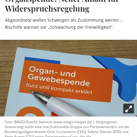
Widerspruchsregelung
Abgeordnete wollen Schweigen als Zustimmung werten –
Bischöfe warnen vor „Schwächung der Freiwilligkeit“.
Foto: IMAGO/Sascha Steinach (www.imago-images.de) | Vergangenen
Donnerstag stellte eine interfraktionelle Gruppe von Parlamentariern um die
Bundestagsabgeordneten Gitta Connemann (CDU), Sabine Dittmar (SPD) und
Peter Aumer (CSU) einen Gesetzesentwurf vor, der die ...