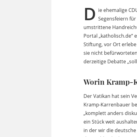
D
ie ehemalige CD
Segensfeiern für
umstrittene Handreichu
Portal „katholisch.de“
Stiftung, vor Ort erleb
sie nicht befürworteten
derzeitige Debatte „sol
Worin Kramp-Ka
Der Vatikan hat sein V
Kramp-Karrenbauer bet
„komplett anders diskut
ein Stück weit aushalte
in der wir die deutsche