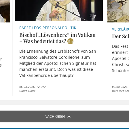
PAPST LEOS PERSONALPOLITIK
VERKLÄR
Bischof „Löwenherz“ im Vatikan
Der Sch
– Was bedeutet das?
Das Fest
Die Ernennung des Erzbischofs von San
erinnert
Francisco, Salvatore Cordileone, zum
Apostel 
er
Mitglied der Apostolischen Signatur hat
Christi 
s
manchen erstaunt. Doch was ist diese
Schönhei
Vatikanbehörde überhaupt?
06.08.2026, 12 Uhr
06.08.2026,
Guido Horst
Dorothea Sc
NACH OBEN