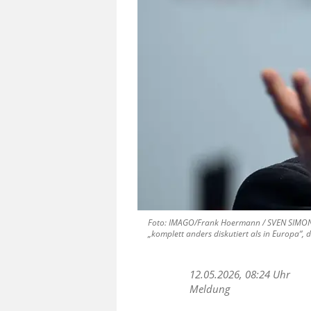
Foto: IMAGO/Frank Hoermann / SVEN SIMON 
„komplett anders diskutiert als in Europa“, d
12.05.2026, 08:24 Uhr
Meldung