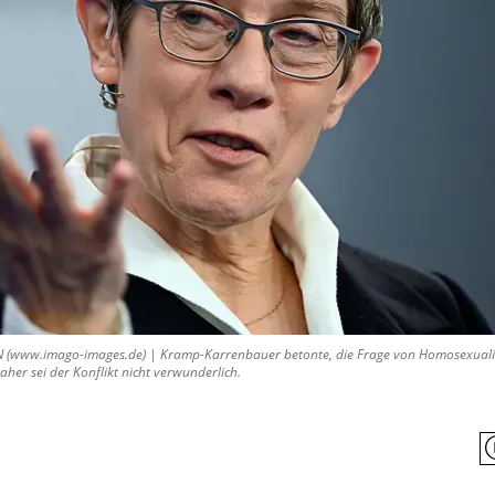
(www.imago-images.de) | Kramp-Karrenbauer betonte, die Frage von Homosexualitä
aher sei der Konflikt nicht verwunderlich.