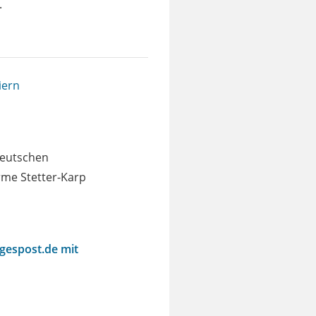
.
iern
deutschen
rme Stetter-Karp
agespost.de mit