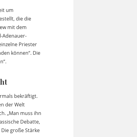
eit um
tellt, die die
view mit dem
ad-Adenauer-
einzelne Priester
inden können“. Die
n“.
ht
mals bekräftigt.
en der Welt
ich. „Man muss ihn
lassische Debatte,
. Die große Stärke