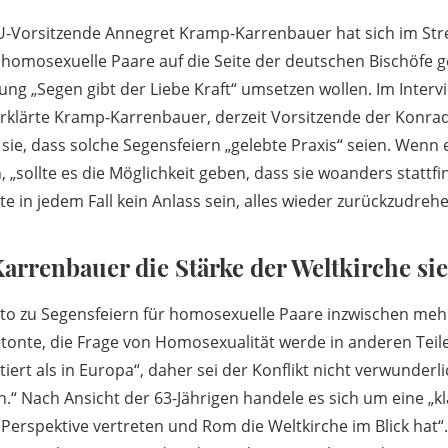
U-Vorsitzende Annegret Kramp-Karrenbauer hat sich im Str
 homosexuelle Paare auf die Seite der deutschen Bischöfe ges
ng „Segen gibt der Liebe Kraft“ umsetzen wollen. Im Inter
 erklärte Kramp-Karrenbauer, derzeit Vorsitzende der Konr
e sie, dass solche Segensfeiern „gelebte Praxis“ seien. Wenn 
, „sollte es die Möglichkeit geben, dass sie woanders stattf
lte in jedem Fall kein Anlass sein, alles wieder zurückzudrehe
rrenbauer die Stärke der Weltkirche sie
eto zu Segensfeiern für homosexuelle Paare inzwischen mehr
onte, die Frage von Homosexualität werde in anderen Teil
iert als in Europa“, daher sei der Konflikt nicht verwunderl
n.“ Nach Ansicht der 63-Jährigen handele es sich um eine „k
 Perspektive vertreten und Rom die Weltkirche im Blick hat“