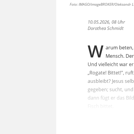
Foto: IMAGO/imageBROKER/Oleksandr Lat
10.05.2026, 08 Uhr
Dorothea Schmidt
W
arum beten,
Mensch. Der 
Und vielleicht war e
„Rogate! Bittet!", r
ausbleibt? Jesus sel
gegeben; sucht, und 
dann fügt er das Bil
Fisch bittet.