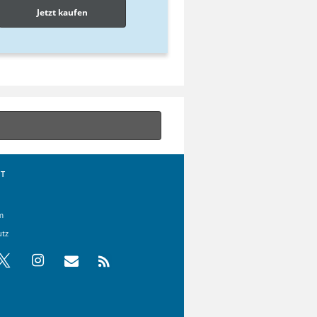
Jetzt kaufen
T
m
utz