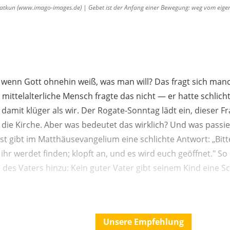
kun (www.imago-images.de) | Gebet ist der Anfang einer Bewegung: weg vom eigene
 wenn Gott ohnehin weiß, was man will? Das fragt sich ma
mittelalterliche Mensch fragte das nicht — er hatte schlich
r damit klüger als wir. Der Rogate-Sonntag lädt ein, dieser 
uft die Kirche. Aber was bedeutet das wirklich? Und was passi
bst gibt im Matthäusevangelium eine schlichte Antwort: „Bitt
ihr werdet finden; klopft an, und es wird euch geöffnet." So 
d des Vaters hinzu: Kein guter Vater gibt seinem Kind eine 
Unsere Empfehlung