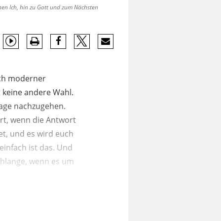
n Ich, hin zu Gott und zum Nächsten
nch moderner
t keine andere Wahl.
Frage nachzugehen.
ert, wenn die Antwort
et, und es wird euch
einfach ist das. Und
Schlange, wenn es um