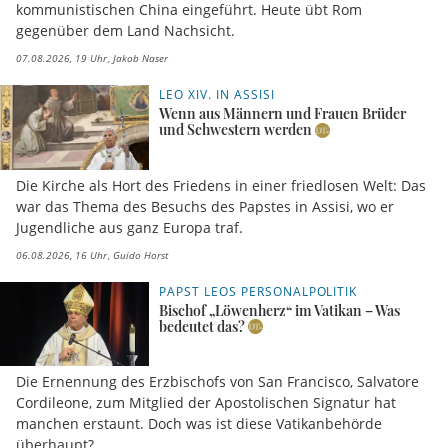
kommunistischen China eingeführt. Heute übt Rom
gegenüber dem Land Nachsicht.
07.08.2026, 19 Uhr
Jakob Naser
LEO XIV. IN ASSISI
Wenn aus Männern und Frauen Brüder
und Schwestern werden
Die Kirche als Hort des Friedens in einer friedlosen Welt: Das
war das Thema des Besuchs des Papstes in Assisi, wo er
Jugendliche aus ganz Europa traf.
06.08.2026, 16 Uhr
Guido Horst
PAPST LEOS PERSONALPOLITIK
Bischof „Löwenherz“ im Vatikan – Was
bedeutet das?
Die Ernennung des Erzbischofs von San Francisco, Salvatore
Cordileone, zum Mitglied der Apostolischen Signatur hat
manchen erstaunt. Doch was ist diese Vatikanbehörde
überhaupt?