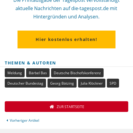
Die Printausgabe der Tagespost vervollständigt
aktuelle Nachrichten auf die-tagespost.de mit
Hintergründen und Analysen.
Hier kostenlos erhalten!
THEMEN & AUTOREN
Meldung
Bärbel Bas
Deutsche Bischofskonferenz
Deutscher Bundestag
Georg Bätzing
Julia Klöckner
SPD
ZUR STARTSEITE
Vorheriger Artikel