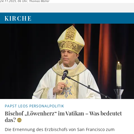
24.11.2025, 06 Uhr
Thomas Müller
KIRCHE
PAPST LEOS PERSONALPOLITIK
Bischof „Löwenherz“ im Vatikan – Was bedeutet
das?
Die Ernennung des Erzbischofs von San Francisco zum