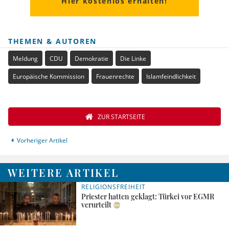
Hier kostenlos erhalten!
THEMEN & AUTOREN
Meldung
CDU
Demokratie
Die Linke
Europäische Kommission
Frauenrechte
Islamfeindlichkeit
ZUR STARTSEITE
Vorheriger Artikel
WEITERE ARTIKEL
RELIGIONSFREIHEIT
Priester hatten geklagt: Türkei vor EGMR
verurteilt