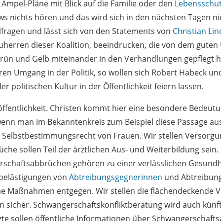
mpel-Pläne mit Blick auf die Familie oder den
Lebensschu
ws nichts hören und das wird sich in den nächsten Tagen ni
ilfragen und lässt sich von den Statements von
Christian Li
auherren dieser Koalition, beeindrucken, die von dem gute
rün und Gelb miteinander in den Verhandlungen gepflegt h
iren Umgang in der Politik, so wollen sich Robert Habeck un
er politischen Kultur in der Öffentlichkeit feiern lassen.
ffentlichkeit. Christen kommt hier eine besondere Bedeutu
 wenn man im Bekanntenkreis zum Beispiel diese Passage a
das Selbstbestimmungsrecht von Frauen. Wir stellen Versorgu
he sollen Teil der ärztlichen Aus- und Weiterbildung sein. 
rschaftsabbrüchen gehören zu einer verlässlichen Gesundh
belästigungen von
Abtreibungsgegnerinnen
und Abtreibun
che Maßnahmen entgegen. Wir stellen die flächendeckende 
 sicher. Schwangerschaftskonfliktberatung wird auch künft
zte sollen öffentliche Informationen über Schwangerschaft