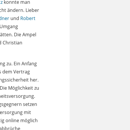
tz
konnte man
cht ändern. Lieber
ndner
und
Robert
n Umgang
ätten. Die Ampel
d Christian
ng zu. Ein Anfang
us dem Vertrag
ngssicherheit her.
Die Möglichkeit zu
eitsversorgung.
gsgegnern setzen
Versorgung mit
ig online möglich
sabbrüche