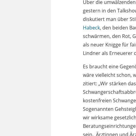
Über die umwälzenden A
gestern in den Talksho
diskutiert man über St
Habeck
, den beiden B
schwärmen, den Rot, G
als neuer Knigge für fa
Lindner als Erneuerer d
Es braucht eine Gegenö
wäre vielleicht schon,
zitiert: „Wir stärken 
Schwangerschaftsabbrüc
kostenfreien Schwange
Sogenannten Gehsteig
wir wirksame gesetzli
Beratungseinrichtungen
sein. Ärztinnen und Är