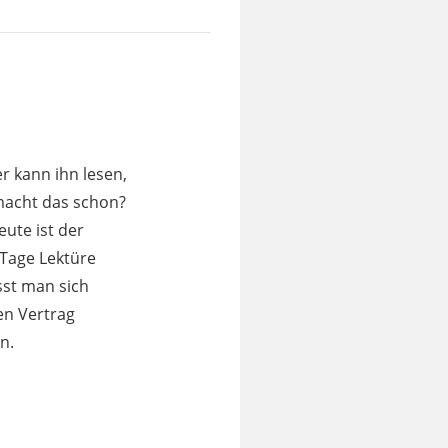
er kann ihn lesen,
macht das schon?
ute ist der
 Tage Lektüre
sst man sich
en Vertrag
n.