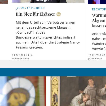
„COMPACT“-URTEIL
RECHTS
Ein Sieg für Elsässer
Warum 
Abgeor
Mit dem Urteil zum Verbotsverfahren
lassen 
gegen das rechtsextreme Magazin
„Compact“ hat das
Andernfa
Bundesverwaltungsgerichtes indirekt
nahe - m
auch ein Urteil über die Strategie Nancy
Wanderwi
Faesers gezogen.
Vorwürf
25.06.2025, 15 Uhr
15.12.2023, 07
Sebastian Sasse
Jakob Ranke