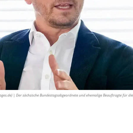
es.de) | Der sächsische Bundestagsabgeordnete und ehemalige Beauftragte für di