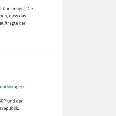
t überzeugt: „Die
ben, dass das
eauftragte der
undestag
zu
 SRP und der
srepublik.