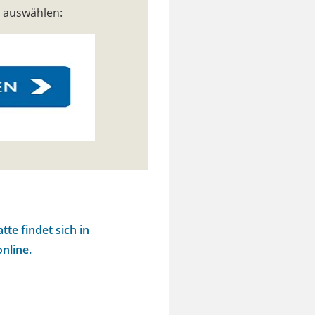
n auswählen:
te findet sich in
nline.