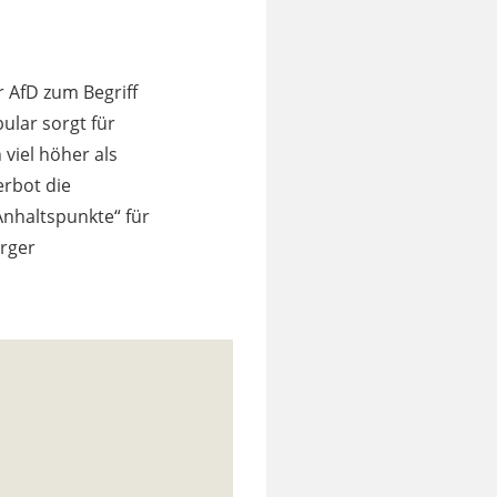
 AfD zum Begriff
ular sorgt für
 viel höher als
erbot die
nhaltspunkte“ für
urger