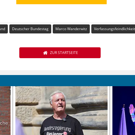
and
Deutscher Bundestag
Marco Wanderwitz
Verfassungsfeindlichkeit
ZUR STARTSEITE