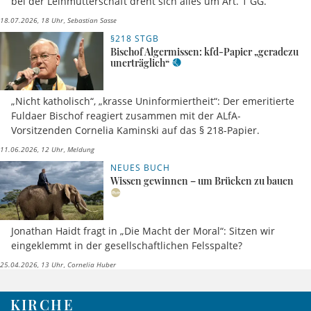
bei der Leihmutterschaft dreht sich alles um Art. 1 GG.
18.07.2026, 18 Uhr
Sebastian Sasse
§218 STGB
Bischof Algermissen: kfd-Papier „geradezu
unerträglich“
„Nicht katholisch“, „krasse Uninformiertheit“: Der emeritierte
Fuldaer Bischof reagiert zusammen mit der ALfA-
Vorsitzenden Cornelia Kaminski auf das § 218-Papier.
11.06.2026, 12 Uhr
Meldung
NEUES BUCH
Wissen gewinnen – um Brücken zu bauen
Jonathan Haidt fragt in „Die Macht der Moral“: Sitzen wir
eingeklemmt in der gesellschaftlichen Felsspalte?
25.04.2026, 13 Uhr
Cornelia Huber
KIRCHE