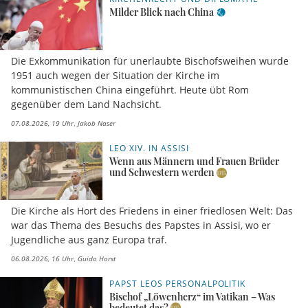
Milder Blick nach China
Die Exkommunikation für unerlaubte Bischofsweihen wurde
1951 auch wegen der Situation der Kirche im
kommunistischen China eingeführt. Heute übt Rom
gegenüber dem Land Nachsicht.
07.08.2026, 19 Uhr
Jakob Naser
LEO XIV. IN ASSISI
Wenn aus Männern und Frauen Brüder
und Schwestern werden
Die Kirche als Hort des Friedens in einer friedlosen Welt: Das
war das Thema des Besuchs des Papstes in Assisi, wo er
Jugendliche aus ganz Europa traf.
06.08.2026, 16 Uhr
Guido Horst
PAPST LEOS PERSONALPOLITIK
Bischof „Löwenherz“ im Vatikan – Was
bedeutet das?