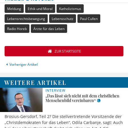
Meldung
Ethik und Moral
Katholizismus
Lebensrechtsbewegung
Lebensschutz
Paul Cullen
Radio Horeb
Ärzte für das Leben
ZUR STARTSEITE
Vorheriger Artikel
WEITERE ARTIKEL
INTERVIEW
„Das lässt sich nicht mit dem christlichen
Menschenbild vereinbaren“
Brosius-Gersdorf, Teil 2? Die stellvertretende Vorsitzende der
„Christdemokraten für das Leben“, Odila Carbanje, sagt: Auch