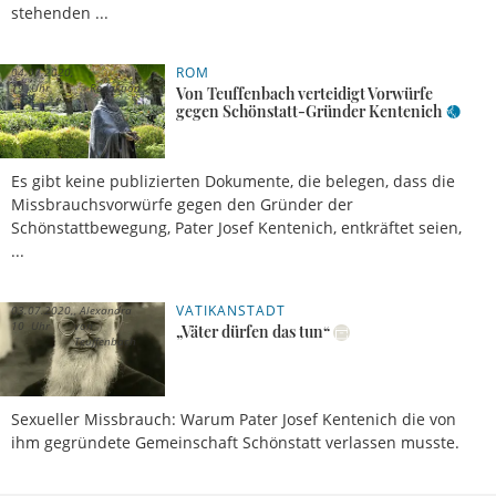
stehenden ...
ROM
04.07.2020,
19 Uhr
Redaktion
Von Teuffenbach verteidigt Vorwürfe
gegen Schönstatt-Gründer Kentenich
Es gibt keine publizierten Dokumente, die belegen, dass die
Missbrauchsvorwürfe gegen den Gründer der
Schönstattbewegung, Pater Josef Kentenich, entkräftet seien,
...
VATIKANSTADT
03.07.2020,
Alexandra
10 Uhr
von
„Väter dürfen das tun“
Teuffenbach
Sexueller Missbrauch: Warum Pater Josef Kentenich die von
ihm gegründete Gemeinschaft Schönstatt verlassen musste.