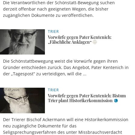
Die Verantwortlichen der Schönstatt-Bewegung suchen
derzeit offenbar nach geeigneten Wegen, die bisher
zugänglichen Dokumente zu veröffentlichen.
TRIER
09.07.2020,
Hinrich E.
13 Uhr
Bues
Vorwürfe gegen Pater Kentenich:
„Fälschliche Anklagen“
Die Schönstattbewegung weist die Vorwürfe gegen ihren
Gründer entschieden zurück. Das Angebot, Pater Kentenich in
der „Tagespost“ zu verteidigen, will die ...
TRIER
07.07.2020,
15 Uhr
Redaktion
Vorwürfe gegen Pater Kentenich: Bistum
Trier plant Historikerkommission
Der Trierer Bischof Ackermann will eine Historikerkommission
neu zugängliche Dokumente für das
Seligsprechungsverfahren des unter Missbrauchsverdacht