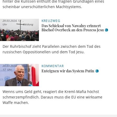
hinter die Kulissen enthüllt die fragilen Grundlagen eines
scheinbar unerschütterlichen Machtsystems.
KREUZWEG
29.03.2024, 12
Uhr
Meldung
Das Schicksal von Nawalny erinnert
Bischof Overbeck an den Prozess Jesu
Der Ruhrbischof zieht Parallelen zwischen dem Tod des
russischen Oppositionellen und dem Tod Jesu.
KOMMENTAR
20.03.2024,
Stephan
17 Uhr
Baier
Enteignen wir das System Putin
Wenns ums Geld geht, reagiert die Kreml-Mafia höchst
schmerzempfindlich. Daraus muss die EU eine wirksame
Waffe machen.