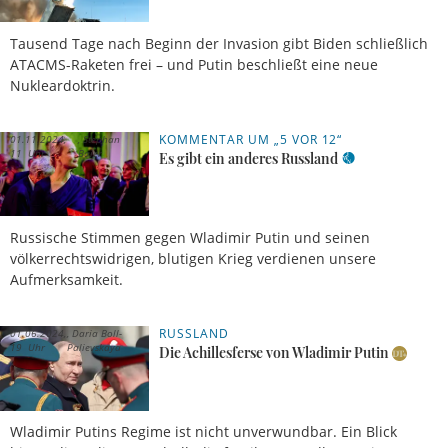
Tausend Tage nach Beginn der Invasion gibt Biden schließlich
ATACMS-Raketen frei – und Putin beschließt eine neue
Nukleardoktrin.
KOMMENTAR UM „5 VOR 12“
01.11.2024,
Stephan
11 Uhr
Baier
Es gibt ein anderes Russland
Russische Stimmen gegen Wladimir Putin und seinen
völkerrechtswidrigen, blutigen Krieg verdienen unsere
Aufmerksamkeit.
RUSSLAND
01.06.2024,
Daria Boll-
19 Uhr
Palievskaya
Die Achillesferse von Wladimir Putin
Wladimir Putins Regime ist nicht unverwundbar. Ein Blick