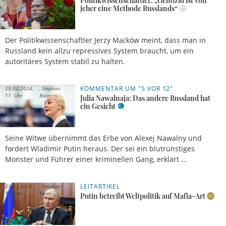
Politikwissenschaftler: „Genozid ist von
jeher eine Methode Russlands“
Der Politikwissenschaftler Jerzy Maćków meint, dass man in
Russland kein allzu repressives System braucht, um ein
autoritäres System stabil zu halten.
KOMMENTAR UM "5 VOR 12"
29.02.2024,
Stephan
11 Uhr
Baier
Julia Nawalnaja: Das andere Russland hat
ein Gesicht
Seine Witwe übernimmt das Erbe von Alexej Nawalny und
fordert Wladimir Putin heraus. Der sei ein blutrünstiges
Monster und Führer einer kriminellen Gang, erklärt ...
LEITARTIKEL
23.02.2024,
Stephan
11 Uhr
Baier
Putin betreibt Weltpolitik auf Mafia-Art