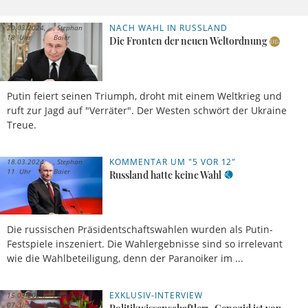
NACH WAHL IN RUSSLAND
20.03.2024,
Stephan
18 Uhr
Baier
Die Fronten der neuen Weltordnung
Putin feiert seinen Triumph, droht mit einem Weltkrieg und
ruft zur Jagd auf "Verräter". Der Westen schwört der Ukraine
Treue.
KOMMENTAR UM "5 VOR 12"
18.03.2024,
Stephan
11 Uhr
Baier
Russland hatte keine Wahl
Die russischen Präsidentschaftswahlen wurden als Putin-
Festspiele inszeniert. Die Wahlergebnisse sind so irrelevant
wie die Wahlbeteiligung, denn der Paranoiker im ...
EXKLUSIV-INTERVIEW
15.03.2024,
Stephan
07 Uhr
Baier