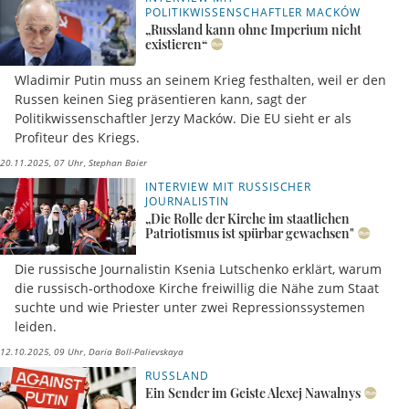
POLITIKWISSENSCHAFTLER MACKÓW
„Russland kann ohne Imperium nicht
existieren“
Wladimir Putin muss an seinem Krieg festhalten, weil er den
Russen keinen Sieg präsentieren kann, sagt der
Politikwissenschaftler Jerzy Macków. Die EU sieht er als
Profiteur des Kriegs.
20.11.2025, 07 Uhr
Stephan Baier
INTERVIEW MIT RUSSISCHER
JOURNALISTIN
„Die Rolle der Kirche im staatlichen
Patriotismus ist spürbar gewachsen"
Die russische Journalistin Ksenia Lutschenko erklärt, warum
die russisch-orthodoxe Kirche freiwillig die Nähe zum Staat
suchte und wie Priester unter zwei Repressionssystemen
leiden.
12.10.2025, 09 Uhr
Daria Boll-Palievskaya
RUSSLAND
Ein Sender im Geiste Alexej Nawalnys