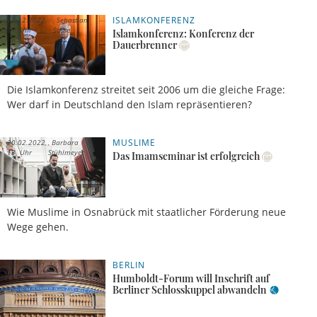
ISLAMKONFERENZ
17.12.2022,
Sebastian
17 Uhr
Sasse
Islamkonferenz: Konferenz der
Dauerbrenner
Die Islamkonferenz streitet seit 2006 um die gleiche Frage:
Wer darf in Deutschland den Islam repräsentieren?
MUSLIME
20.02.2022,
Barbara
13 Uhr
Stühlmeyer
Das Imamseminar ist erfolgreich
Wie Muslime in Osnabrück mit staatlicher Förderung neue
Wege gehen.
BERLIN
03.12.2021, 15
Uhr
Meldung
Humboldt-Forum will Inschrift auf
Berliner Schlosskuppel abwandeln