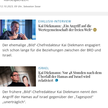
12.10.2023, 09 Uhr
Sebastian Sasse
EXKLUSIV-INTERVIEW
12.10.2023,
Stefan
07 Uhr
Meetschen
Kai Diekmann: „Ein Angriff auf die
Wertegemeinschaft der freien Welt“
Der ehemalige „Bild“-Chefredakteur Kai Diekmann engagiert
sich schon lange für die Beziehungen zwischen der BRD und
Israel.
ISRAEL
11.10.2023,
15 Uhr
Vorabmeldung
Kai Diekmann: Nur 48 Stunden nach dem
Überfall der Hamas auf Israel wird
relativiert
Der frühere „Bild“-Chefredakteur Kai Diekmann nennt den
Angriff der Hamas auf Israel gegenüber der „Tagespost“
„unerträglich“.