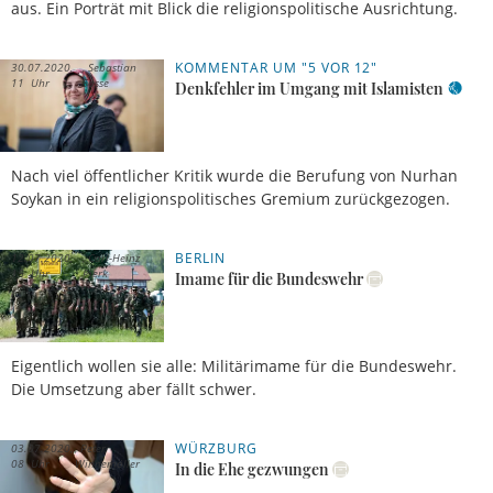
aus. Ein Porträt mit Blick die religionspolitische Ausrichtung.
KOMMENTAR UM "5 VOR 12"
30.07.2020,
Sebastian
11 Uhr
Sasse
Denkfehler im Umgang mit Islamisten
Nach viel öffentlicher Kritik wurde die Berufung von Nurhan
Soykan in ein religionspolitisches Gremium zurückgezogen.
BERLIN
12.07.2020,
Carl-Heinz
15 Uhr
Pierk
Imame für die Bundeswehr
Eigentlich wollen sie alle: Militärimame für die Bundeswehr.
Die Umsetzung aber fällt schwer.
WÜRZBURG
03.07.2020,
Peter
08 Uhr
Winnemöller
In die Ehe gezwungen