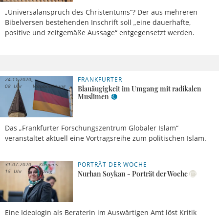
„Universalanspruch des Christentums“? Der aus mehreren
Bibelversen bestehenden Inschrift soll „eine dauerhafte,
positive und zeitgemäße Aussage“ entgegensetzt werden.
FRANKFURTER
24.11.2020,
08 Uhr
Vorabmeldung
Blauäugigkeit im Umgang mit radikalen
Muslimen
Das „Frankfurter Forschungszentrum Globaler Islam“
veranstaltet aktuell eine Vortragsreihe zum politischen Islam.
PORTRÄT DER WOCHE
31.07.2020,
Klemens
15 Uhr
Ludwig
Nurhan Soykan - Porträt der Woche
Eine Ideologin als Beraterin im Auswärtigen Amt löst Kritik