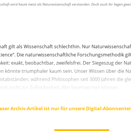
schaft wird heute meist als Naturwissenschaft verstanden. Doch auch ihr liegen ge
aft gilt als Wissenschaft schlechthin. Nur Naturwissenschaf
cience“. Die naturwissenschaftliche Forschungsmethodik gil
keit: exakt, beobachtbar, zweifelsfrei. Der Siegeszug der N
ren könnte triumphaler kaum sein. Unser Wissen über die Na
eitabständen, während Philosophen seit 3000 Jahren die gle
och nicht zur Zufriedenheit aller beantworten können.
eser Archiv-Artikel ist nur für unsere Digital-Abonnente