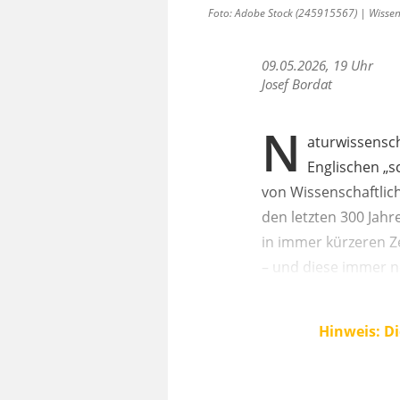
Foto: Adobe Stock (245915567) | Wissen
09.05.2026, 19 Uhr
Josef Bordat
N
aturwissensch
Englischen „s
von Wissenschaftlich
den letzten 300 Jah
in immer kürzeren Z
– und diese immer n
Hinweis: Di