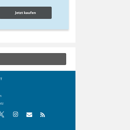
Jetzt kaufen
T
m
utz