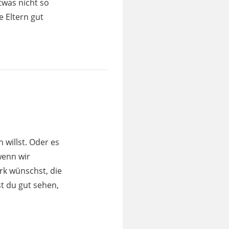
twas nicht so
e Eltern gut
 willst. Oder es
wenn wir
rk wünschst, die
t du gut sehen,