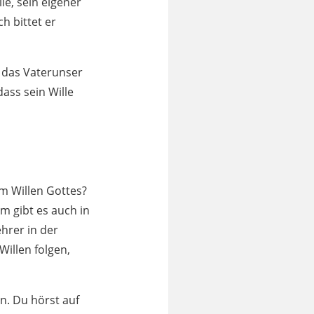
le, sein eigener
h bittet er
r das Vaterunser
dass sein Wille
m Willen Gottes?
 gibt es auch in
hrer in der
illen folgen,
en. Du hörst auf