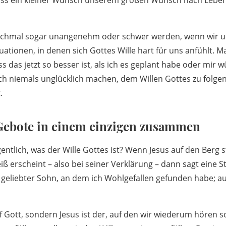
ass ein kleiner Wunsch unserem großen Wunsch nach Leben
chmal sogar unangenehm oder schwer werden, wenn wir un
ituationen, in denen sich Gottes Wille hart für uns anfühlt.
 das jetzt so besser ist, als ich es geplant habe oder mir
ich niemals unglücklich machen, dem Willen Gottes zu folge
.
e Gebote in einem einzigen zusammen
entlich, was der Wille Gottes ist? Wenn Jesus auf den Berg s
iß erscheint – also bei seiner Verklärung – dann sagt eine 
 geliebter Sohn, an dem ich Wohlgefallen gefunden habe; auf 
f Gott, sondern Jesus ist der, auf den wir wiederum hören so