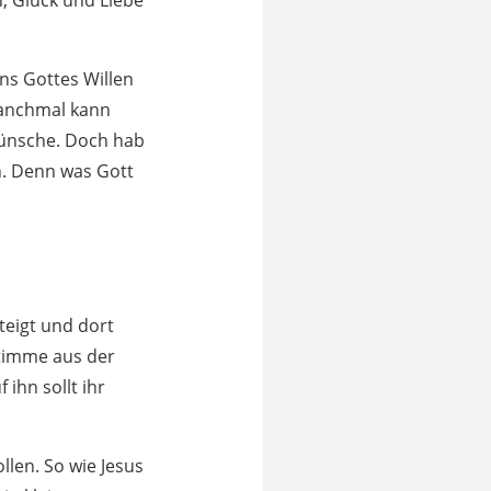
, Glück und Liebe
s Gottes Willen
 Manchmal kann
 wünsche. Doch hab
n. Denn was Gott
teigt und dort
Stimme aus der
ihn sollt ihr
llen. So wie Jesus