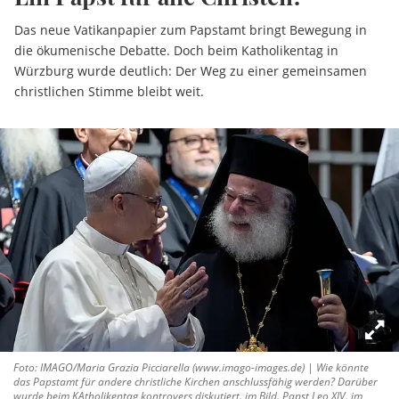
Das neue Vatikanpapier zum Papstamt bringt Bewegung in
die ökumenische Debatte. Doch beim Katholikentag in
Würzburg wurde deutlich: Der Weg zu einer gemeinsamen
christlichen Stimme bleibt weit.
Foto: IMAGO/Maria Grazia Picciarella (www.imago-images.de) | Wie könnte
das Papstamt für andere christliche Kirchen anschlussfähig werden? Darüber
wurde beim KAtholikentag kontrovers diskutiert. im Bild. Papst Leo XIV. im