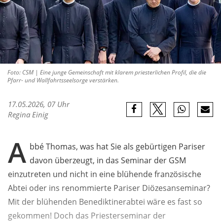
Foto: CSM | Eine junge Gemeinschaft mit klarem priesterlichen Profil, die die
Pfarr- und Wallfahrtsseelsorge verstärken.
17.05.2026, 07 Uhr
Regina Einig
A
bbé Thomas, was hat Sie als gebürtigen Pariser
davon überzeugt, in das Seminar der GSM
einzutreten und nicht in eine blühende französische
Abtei oder ins renommierte Pariser Diözesanseminar?
Mit der blühenden Benediktinerabtei wäre es fast so
gekommen! Doch das Priesterseminar der