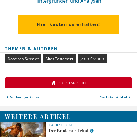
Hintergründen und Analysen.
Hier kostenlos erhalten!
THEMEN & AUTOREN
Dorothea Schmidt
Altes Testament
Jesus Christus
ZUR STARTSEITE
Vorheriger Artikel
Nächster Artikel
WEITERE ARTIKEL
EXERZITIUM
Der Bruder als Feind