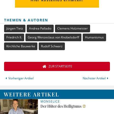
THEMEN & AUTOREN
Jürgen Tietz
Andrea Palladio
Clemens Holzmeister
Friedrich II.
Georg Wenzeslaus von Knobelsdorff
Humanismus
Kirchliche Bauwerke
Rudolf Schwarz
ZUR STARTSEITE
Vorheriger Artikel
Nächster Artikel
WEITERE ARTIKEL
MONSELICE
Der Hüter des Heiligtums