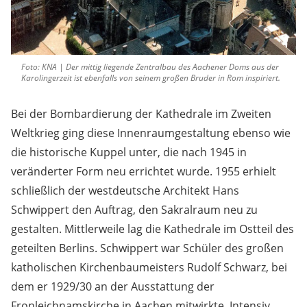
Foto: KNA | Der mittig liegende Zentralbau des Aachener Doms aus der
Karolingerzeit ist ebenfalls von seinem großen Bruder in Rom inspiriert.
Bei der Bombardierung der Kathedrale im Zweiten
Weltkrieg ging diese Innenraumgestaltung ebenso wie
die historische Kuppel unter, die nach 1945 in
veränderter Form neu errichtet wurde. 1955 erhielt
schließlich der westdeutsche Architekt Hans
Schwippert den Auftrag, den Sakralraum neu zu
gestalten. Mittlerweile lag die Kathedrale im Ostteil des
geteilten Berlins. Schwippert war Schüler des großen
katholischen Kirchenbaumeisters Rudolf Schwarz, bei
dem er 1929/30 an der Ausstattung der
Fronleichnamskirche in Aachen mitwirkte. Intensiv