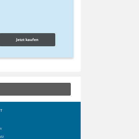
Jetzt kaufen
T
m
utz