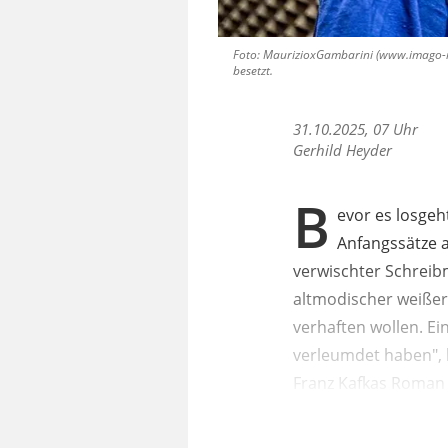
Foto: MaurizioxGambarini (www.imago-ima
besetzt.
31.10.2025, 07 Uhr
Gerhild Heyder
B
evor es losge
Anfangssätze a
verwischter Schreibm
altmodischer weißer
verhaften wollen. E
verleumdet haben", b
Franz Kafkas Roman 