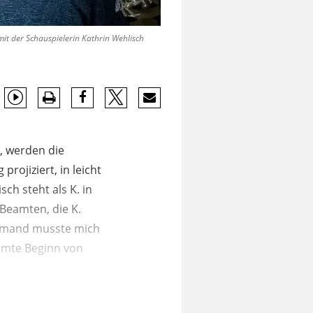
it der Schauspielerin Kathrin Wehlisch
, werden die
ojiziert, in leicht
ch steht als K. in
Beamten, die K.
"Jemand musste mich
ühmte Beginn von