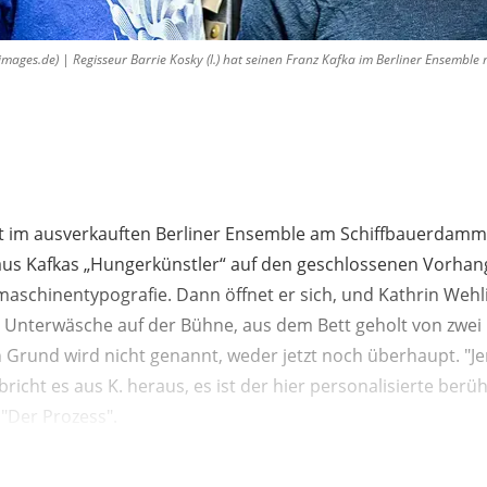
ges.de) | Regisseur Barrie Kosky (l.) hat seinen Franz Kafka im Berliner Ensemble m
ht im ausverkauften Berliner Ensemble am Schiffbauerdamm
us Kafkas „Hungerkünstler“ auf den geschlossenen Vorhang pr
aschinentypografie. Dann öffnet er sich, und Kathrin Wehlis
 Unterwäsche auf der Bühne, aus dem Bett geholt von zwei 
in Grund wird nicht genannt, weder jetzt noch überhaupt. 
richt es aus K. heraus, es ist der hier personalisierte ber
"Der Prozess".