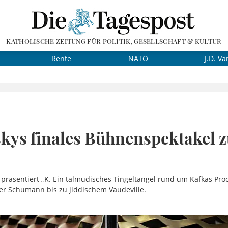
KATHOLISCHE ZEITUNG FÜR POLITIK, GESELLSCHAFT & KULTUR
Rente
NATO
J.D. Va
skys finales Bühnenspektakel 
präsentiert „K. Ein talmudisches Tingeltangel rund um Kafkas Pro
er Schumann bis zu jiddischem Vaudeville.