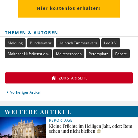
Hier kostenlos erhalten!
THEMEN & AUTOREN
Meldung
Bundeswehr
Heinrich Timmerevers
Leo XIV.
Malteser Hilfsdienst e.v.
Malteserorden
Petersplatz
Päpste
ZUR STARTSEITE
Vorheriger Artikel
WEITERE ARTIKEL
REPORTAGE
Kleine Früchte im Heiligen Jahr, oder: Rom
sehen und nicht bleiben