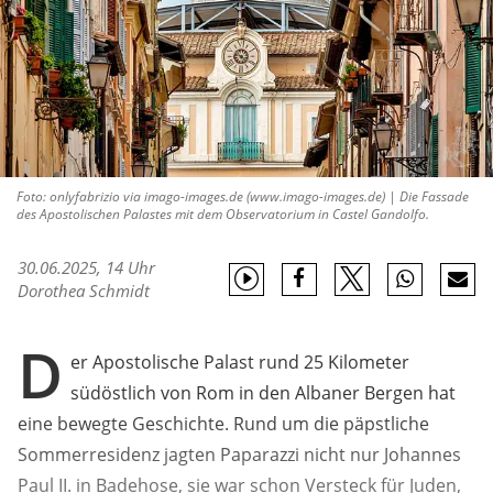
Foto: onlyfabrizio via imago-images.de (www.imago-images.de) | Die Fassade
des Apostolischen Palastes mit dem Observatorium in Castel Gandolfo.
30.06.2025, 14 Uhr
Dorothea Schmidt
D
er Apostolische Palast rund 25 Kilometer
südöstlich von Rom in den Albaner Bergen hat
eine bewegte Geschichte. Rund um die päpstliche
Sommerresidenz jagten Paparazzi nicht nur Johannes
Paul II. in Badehose, sie war schon Versteck für Juden,