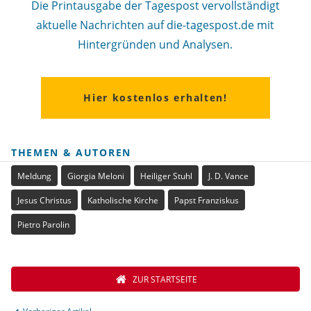
Die Printausgabe der Tagespost vervollständigt
aktuelle Nachrichten auf die-tagespost.de mit
Hintergründen und Analysen.
Hier kostenlos erhalten!
THEMEN & AUTOREN
Meldung
Giorgia Meloni
Heiliger Stuhl
J. D. Vance
Jesus Christus
Katholische Kirche
Papst Franziskus
Pietro Parolin
ZUR STARTSEITE