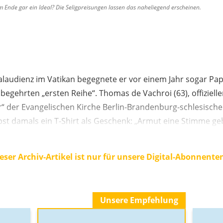
m Ende gar ein Ideal? Die Seligpreisungen lassen das naheliegend erscheinen.
alaudienz im Vatikan begegnete er vor einem Jahr sogar Pap
 begehrten „ersten Reihe“. Thomas de Vachroi (63), offizielle
“ der Evangelischen Kirche Berlin-Brandenburg-schlesische 
st damals ein T-Shirt als Geschenk: „Armut eine Stimme ge
eser Archiv-Artikel ist nur für unsere Digital-Abonnente
Unsere Empfehlung