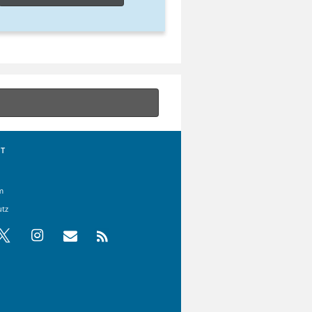
T
m
utz