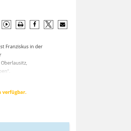
st Franziskus in der
r
Oberlausitz,
ben“.
n verfügbar.