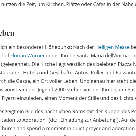
nutzen die Zeit, um Kirchen, Plätze oder Cafés in der Nähe 
Leben
ßlich ein besonderer Höhepunkt: Nach der
Heiligen Messe
be
chof
Florian Wörner
in der Kirche Santa Maria dell’Anima – 
gelegenheit. Die Kirche liegt westlich des belebten Piazza 
staurants, Hotels und Geschäfte. Autos, Roller und Passant
h die Gasse, ein Ort voller Leben. Und genau hier steht die
issionsteam der Jugend 2000 stehen vor der Kirche, um Pa
 Flyern einzuladen, einen Moment der Stille und des Lichts 
yer zeigt ein Bild des nächtlichen Roms mit der Kuppel des 
itation to Adoration“ (dt.: „Einladung zur Anbetung“). Auf de
 Church and spend a moment in quiet prayer and adoration. 