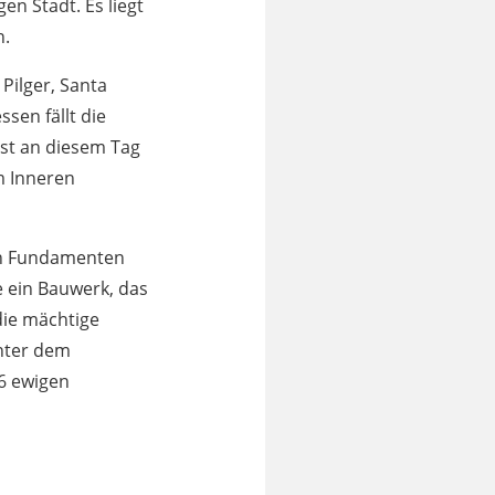
en Stadt. Es liegt
n.
Pilger, Santa
sen fällt die
ist an diesem Tag
m Inneren
den Fundamenten
e ein Bauwerk, das
die mächtige
unter dem
86 ewigen