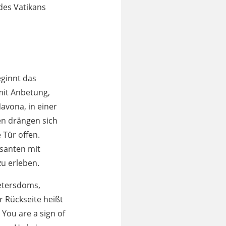
des Vatikans
ginnt das
mit Anbetung,
Navona, in einer
en drängen sich
 Tür offen.
ssanten mit
zu erleben.
Petersdoms,
r Rückseite heißt
You are a sign of