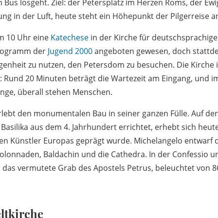
 Bus losgeht. Ziel: der Petersplatz im Herzen Roms, der Ewig
ng in der Luft, heute steht ein Höhepunkt der Pilgerreise a
um 10 Uhr eine
Katechese
in der Kirche für deutschsprachige 
Programm der
Jugend 2000
angeboten gewesen, doch stattdes
genheit zu nutzen, den Petersdom zu besuchen. Die Kirche 
 Rund 20 Minuten beträgt die Wartezeit am Eingang, und i
änge, überall stehen Menschen.
erlebt den monumentalen Bau in seiner ganzen Fülle. Auf 
Basilika aus dem 4. Jahrhundert errichtet, erhebt sich heut
en Künstler Europas geprägt wurde. Michelangelo entwarf 
Kolonnaden, Baldachin und die Cathedra. In der Confessio 
h das vermutete Grab des Apostels Petrus, beleuchtet von 
ltkirche