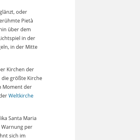
glänzt, oder
erühmte Pietà
achin über dem
ichtspiel in der
ln, in der Mitte
er Kirchen der
 die größte Kirche
nen Moment der
 der
Weltkirche
lika Santa Maria
ne Warnung per
hnt sich im