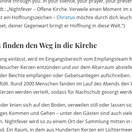
shine through you. In your silence, your prayer, your prese
(dt.: „Nightfever – Offene Kirche. Verweile einen Moment im 
st ein Hoffnungszeichen –
Christus
möchte durch dich leuch
t, deiner Gegenwart bringt er Hoffnung in diese Welt.“)
finden den Weg in die Kirche
dung einlässt, wird im Eingangsbereich vom Empfangsteam f
Besucher Kerzen entzünden und vor dem Altarraum abstelle
der Beichte empfangen oder Gebetsanliegen aufschreiben. D
gefüllt. Rund 2000 Menschen fanden im Lauf des Abends den W
 Kerzen werden verteilt, sodass für Nachschub gesorgt wer
der knien sich auf den Boden, verweilen still oder lassen si
ndiges Kommen und Gehen – unter den Gästen sind auch viele
en. Nightfever wird so zu einem Ort der Sammlung mitten in
tend. Ein Raum, in dem aus Hunderten Kerzen ein Lichtermee