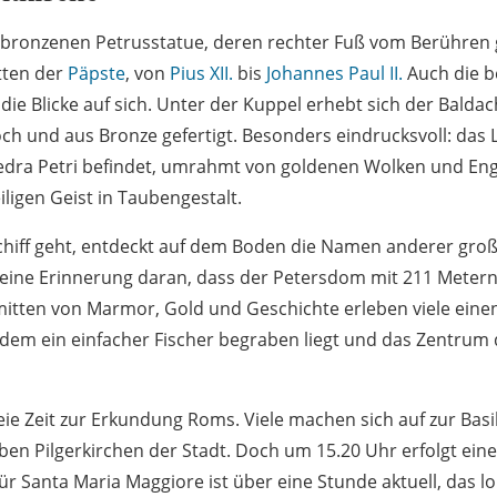
r bronzenen Petrusstatue, deren rechter Fuß vom Berühren 
tten der
Päpste
, von
Pius XII.
bis
Johannes Paul II.
Auch die b
die Blicke auf sich. Unter der Kuppel erhebt sich der Bald
ch und aus Bronze gefertigt. Besonders eindrucksvoll: das L
hedra Petri befindet, umrahmt von goldenen Wolken und Enge
ligen Geist in Taubengestalt.
hiff geht, entdeckt auf dem Boden die Namen anderer groß
 eine Erinnerung daran, dass der Petersdom mit 211 Metern
Inmitten von Marmor, Gold und Geschichte erleben viele ei
an dem ein einfacher Fischer begraben liegt und das Zentrum
eie Zeit zur Erkundung Roms. Viele machen sich auf zur Basi
eben Pilgerkirchen der Stadt. Doch um 15.20 Uhr erfolgt ei
r Santa Maria Maggiore ist über eine Stunde aktuell, das lo