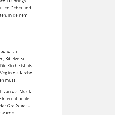
nce. He brings
stillen Gebet und
ten. In deinem
reundlich
n, Bibelverse
ie Kirche ist bis
eg in die Kirche.
den muss.
ch von der Musik
 internationale
 der Großstadt –
r wurde.