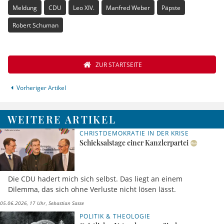
Meldung
CDU
Leo XIV.
Manfred Weber
Päpste
Robert Schuman
ZUR STARTSEITE
Vorheriger Artikel
WEITERE ARTIKEL
CHRISTDEMOKRATIE IN DER KRISE
Schicksalstage einer Kanzlerpartei
Die CDU hadert mich sich selbst. Das liegt an einem
Dilemma, das sich ohne Verluste nicht lösen lässt.
05.06.2026, 17 Uhr
Sebastian Sasse
POLITIK & THEOLOGIE