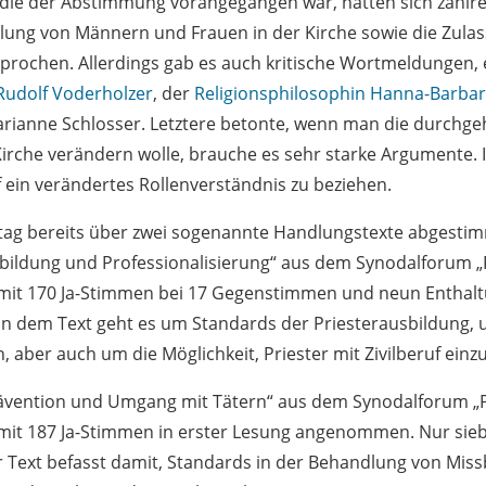
, die der Abstimmung vorangegangen war, hatten sich zahlr
tellung von Männern und Frauen in der Kirche sowie die Zul
sprochen. Allerdings gab es auch kritische Wortmeldungen,
Rudolf Voderholzer
, der
Religionsphilosophin
Hanna-Barbara
arianne Schlosser. Letztere betonte, wenn man die durchg
 Kirche verändern wolle, brauche es sehr starke Argumente. 
uf ein verändertes Rollenverständnis zu beziehen.
ag bereits über zwei sogenannte Handlungstexte abgesti
sbildung und Professionalisierung“ aus dem Synodalforum „P
 mit 170 Ja-Stimmen bei 17 Gegenstimmen und neun Enthalt
 dem Text geht es um Standards der Priesterausbildung, 
n, aber auch um die Möglichkeit, Priester mit Zivilberuf einz
ävention und Umgang mit Tätern“ aus dem Synodalforum „Pr
 mit 187 Ja-Stimmen in erster Lesung angenommen. Nur sie
 Text befasst damit, Standards in der Behandlung von Miss