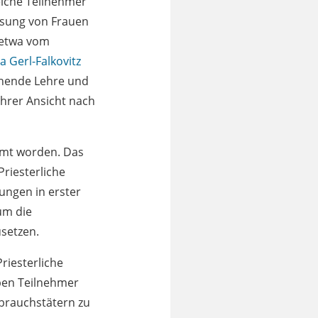
eiche Teilnehmer
assung von Frauen
 etwa vom
 Gerl-Falkovitz
ehende Lehre und
Ihrer Ansicht nach
mmt worden. Das
riesterliche
ungen in erster
um die
usetzen.
iesterliche
ben Teilnehmer
brauchstätern zu