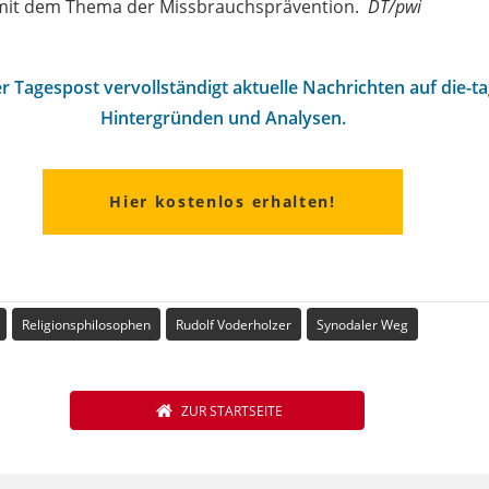
 mit dem Thema der Missbrauchsprävention.
DT/pwi
r Tagespost vervollständigt aktuelle Nachrichten auf die-t
Hintergründen und Analysen.
Hier kostenlos erhalten!
Religionsphilosophen
Rudolf Voderholzer
Synodaler Weg
ZUR STARTSEITE