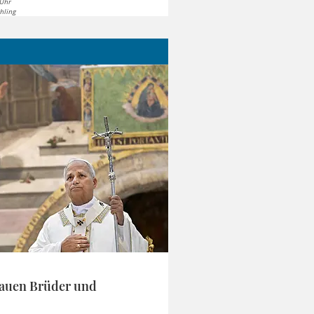
 Uhr
hling
auen Brüder und