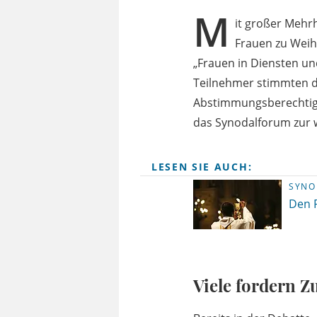
M
it großer Mehr
Frauen zu Wei
„Frauen in Diensten u
Teilnehmer stimmten da
Abstimmungsberechtigt
das Synodalforum zur 
LESEN SIE AUCH:
SYNO
Den 
Viele fordern Z