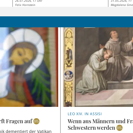
26.07.2026, 17 Uhr
31.05.2026, 11
Felix Hornstein
Magdalena Gme
LEO XIV. IN ASSISI
ft Fragen auf
Wenn aus Männern und Fr
Schwestern werden
nik dementiert der Vatikan