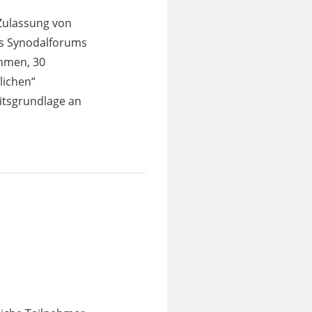
 Zulassung von
s Synodalforums
ommen, 30
lichen“
itsgrundlage an