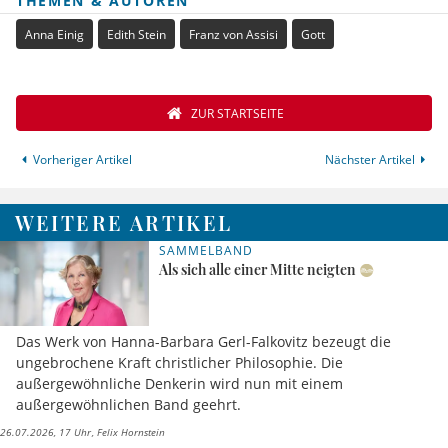
THEMEN & AUTOREN
Anna Einig
Edith Stein
Franz von Assisi
Gott
ZUR STARTSEITE
Vorheriger Artikel
Nächster Artikel
WEITERE ARTIKEL
SAMMELBAND
Als sich alle einer Mitte neigten
Das Werk von Hanna-Barbara Gerl-Falkovitz bezeugt die
ungebrochene Kraft christlicher Philosophie. Die
außergewöhnliche Denkerin wird nun mit einem
außergewöhnlichen Band geehrt.
26.07.2026, 17 Uhr
Felix Hornstein