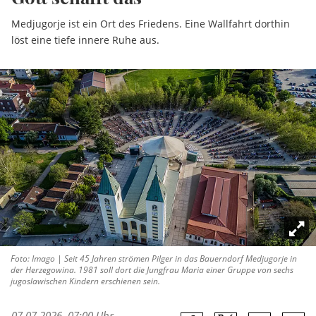
Medjugorje ist ein Ort des Friedens. Eine Wallfahrt dorthin
löst eine tiefe innere Ruhe aus.
Foto: Imago | Seit 45 Jahren strömen Pilger in das Bauerndorf Medjugorje in
der Herzegowina. 1981 soll dort die Jungfrau Maria einer Gruppe von sechs
jugoslawischen Kindern erschienen sein.
07.07.2026, 07:00 Uhr