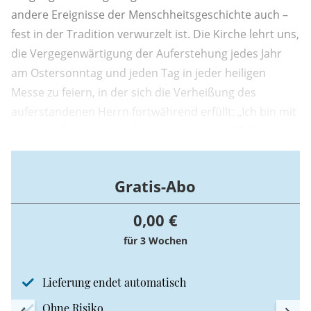
andere Ereignisse der Menschheitsgeschichte auch –
fest in der Tradition verwurzelt ist. Die Kirche lehrt uns,
die Vergegenwärtigung der Auferstehung jedes Jahr
am Ostersonntag und jeden Tag in jeder heiligen
Messe zu feiern, in der sich die Verheißung des
auferstandenen Herrn fortwährend erfüllt: „Ich bin mit
euch alle Tage bis zum Ende der Welt“ (Mt 28,20).
Deshalb bildet das Ostergeheimnis den Dreh- und
Angelpunkt des christlichen Lebens, um den sich alle ...
Gratis-Abo
0,00 €
für 3 Wochen
Lieferung endet automatisch
Ohne Risiko