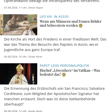
Opferanwältin beklagt die Intransparenz des Verfahrens.
07.08.2026, 11 Uhr
Simon Kajan
LEO XIV. IN ASSISI
Wenn aus Männern und Frauen Brüder
und Schwestern werden
Die Kirche als Hort des Friedens in einer friedlosen Welt: Das
war das Thema des Besuchs des Papstes in Assisi, wo er
Jugendliche aus ganz Europa traf.
06.08.2026, 16 Uhr
Guido Horst
PAPST LEOS PERSONALPOLITIK
Bischof „Löwenherz“ im Vatikan – Was
bedeutet das?
Die Ernennung des Erzbischofs von San Francisco, Salvatore
Cordileone, zum Mitglied der Apostolischen Signatur hat
manchen erstaunt. Doch was ist diese Vatikanbehörde
überhaupt?
06.08.2026, 12 Uhr
Guido Horst