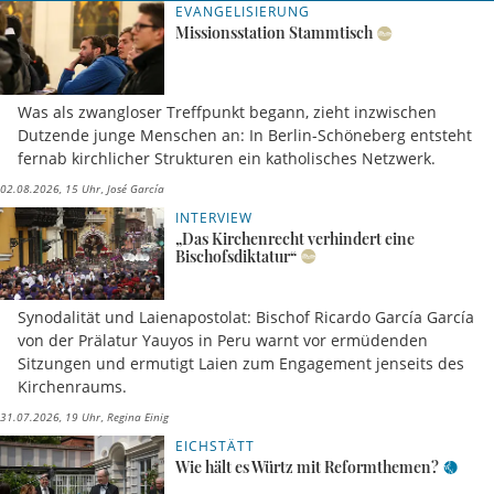
EVANGELISIERUNG
Missionsstation Stammtisch
Was als zwangloser Treffpunkt begann, zieht inzwischen
Dutzende junge Menschen an: In Berlin-Schöneberg entsteht
fernab kirchlicher Strukturen ein katholisches Netzwerk.
02.08.2026, 15 Uhr
José García
INTERVIEW
„Das Kirchenrecht verhindert eine
Bischofsdiktatur“
Synodalität und Laienapostolat: Bischof Ricardo García García
von der Prälatur Yauyos in Peru warnt vor ermüdenden
Sitzungen und ermutigt Laien zum Engagement jenseits des
Kirchenraums.
31.07.2026, 19 Uhr
Regina Einig
EICHSTÄTT
Wie hält es Würtz mit Reformthemen?