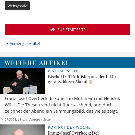
Weltsynode
ZUR STARTSEITE
Vorheriger Artikel
WEITERE ARTIKEL
BISTUM ESSEN
Bischof trifft Ministerpräsident: Ein
geräuschloser Abend
Franz-Josef Overbeck diskutiert in Mühlheim mit Hendrik
Wüst. Die Thesen sind nicht überraschend, und doch
zeichnet der Abend ein Stimmungsbild, das vieles zeigt.
14.07.2026, 18 Uhr
Sebastian Sasse
PORTRÄT DER WOCHE
Franz-Josef Overbeck: Der