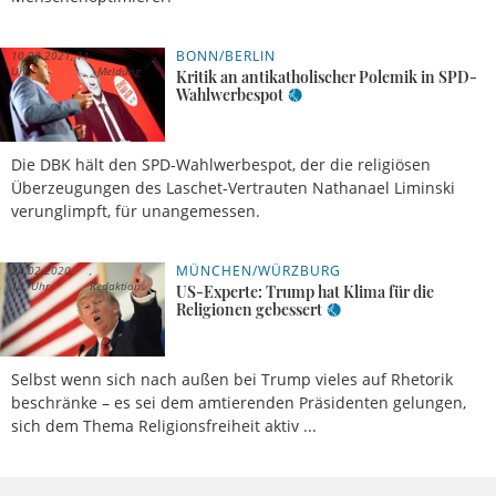
BONN/BERLIN
10.08.2021, 11
Uhr
Meldung
Kritik an antikatholischer Polemik in SPD-
Wahlwerbespot
Die DBK hält den SPD-Wahlwerbespot, der die religiösen
Überzeugungen des Laschet-Vertrauten Nathanael Liminski
verunglimpft, für unangemessen.
MÜNCHEN/WÜRZBURG
24.02.2020,
10 Uhr
Redaktion
US-Experte: Trump hat Klima für die
Religionen gebessert
Selbst wenn sich nach außen bei Trump vieles auf Rhetorik
beschränke – es sei dem amtierenden Präsidenten gelungen,
sich dem Thema Religionsfreiheit aktiv ...