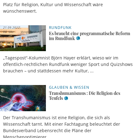
Platz für Religion, Kultur und Wissenschaft wäre
wünschenswert.
RUNDFUNK
21.09.2022,
08 Uhr
Vorabmeldung
Es braucht eine programmatische Reform
im Rundfunk
„Tagespost“-Kolumnist Björn Hayer erklärt, wieso wir im
öffentlich-rechtlichen Rundfunk weniger Sport und Quizshows
brauchen – und stattdessen mehr Kultur, ...
GLAUBEN & WISSEN
05.05.2022,
Stefan
19 Uhr
Rehder
Transhumanismus : Die Religion des
Teufels
Der Transhumanismus ist eine Religion, die sich als
Wissenschaft tarnt. Mit einer Fachtagung beleuchtet der
Bundesverband Lebensrecht die Pläne der
Menschenoptimierer.