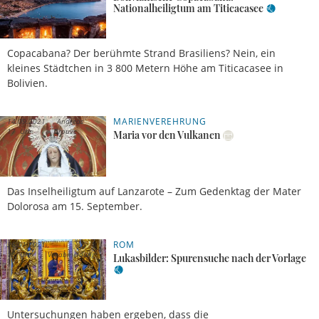
Nationalheiligtum am Titicacasee
Copacabana? Der berühmte Strand Brasiliens? Nein, ein
kleines Städtchen in 3 800 Metern Höhe am Titicacasee in
Bolivien.
MARIENVEREHRUNG
14.09.2021,
Andreas
17 Uhr
Drouve
Maria vor den Vulkanen
Das Inselheiligtum auf Lanzarote – Zum Gedenktag der Mater
Dolorosa am 15. September.
ROM
26.01.2021,
18 Uhr
Vorabmeldung
Lukasbilder: Spurensuche nach der Vorlage
Untersuchungen haben ergeben, dass die