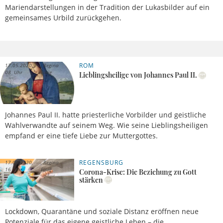
Mariendarstellungen in der Tradition der Lukasbilder auf ein
gemeinsames Urbild zurückgehen.
ROM
17.05.2020,
Regina
08 Uhr
Einig
Lieblingsheilige von Johannes Paul II.
Johannes Paul II. hatte priesterliche Vorbilder und geistliche
Wahlverwandte auf seinem Weg. Wie seine Lieblingsheiligen
empfand er eine tiefe Liebe zur Muttergottes.
REGENSBURG
17.04.2020,
Regina
16 Uhr
Einig
Corona-Krise: Die Beziehung zu Gott
stärken
Lockdown, Quarantäne und soziale Distanz eröffnen neue
Potenziale für das eigene geistliche Leben – die