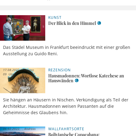
KUNST
28.11.2022,
08 Uhr
Vorabmeldung
Der Blick in den Himmel
Das Städel Museum in Frankfurt beeindruckt mit einer großen
Ausstellung zu Guido Reni.
REZENSION
17.08.2022,
Thosten
09 Uhr
Paprotny
Hausmadonnen: Wortlose Katechese an
Hauswänden
Sie hängen an Häusern in Nischen. Verkündigung als Teil der
Architektur. Hausmadonnen weisen Passanten auf die
Geheimnisse des Glaubens hin.
WALLFAHRTSORTE
06.02.2022,
Andreas
17 Uhr
Drouve
Bolivianische Copacabana: