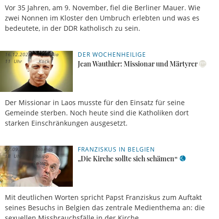
Vor 35 Jahren, am 9. November, fiel die Berliner Mauer. Wie
zwei Nonnen im Kloster den Umbruch erlebten und was es
bedeutete, in der DDR katholisch zu sein.
DER WOCHENHEILIGE
16.12.2024,
Claudia
11 Uhr
Kock
Jean Wauthier: Missionar und Märtyrer
Der Missionar in Laos musste für den Einsatz für seine
Gemeinde sterben. Noch heute sind die Katholiken dort
starken Einschränkungen ausgesetzt.
FRANZISKUS IN BELGIEN
27.09.2024,
Thomas
18 Uhr
Philipp
„Die Kirche sollte sich schämen“
Reiter
Mit deutlichen Worten spricht Papst Franziskus zum Auftakt
seines Besuchs in Belgien das zentrale Medienthema an: die
sexuellen Missbrauchsfälle in der Kirche.