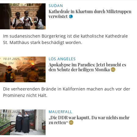
SUDAN
01.04.2025, 14
Uhr
Meldung
Kathedrale in Khartum durch Miliztruppen
verwüstet
Im sudanesischen Bürgerkrieg ist die katholische Kathedrale
St. Matthäus stark beschädigt worden.
LOS ANGELES
10.01.2025,
Henry C.
15 Uhr
Brinker
Apokalypse im Paradies: Jetzt braucht es
den Schutz der heiligen Monika
Die verheerenden Brände in Kalifornien machen auch vor der
Prominenz nicht Halt.
MAUERFALL
08.11.2024,
Rocco
09 Uhr
Thiede
„Die DDR war kaputt. Da war nichts mehr
zu retten“