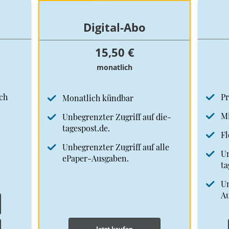
Digital-Abo
15,50 €
monatlich
ch
Pr
Monatlich kündbar
Mi
Unbegrenzter Zugriff auf die-
tagespost.de.
Fl
Unbegrenzter Zugriff auf alle
Un
ePaper-Ausgaben.
ta
Un
A
Jetzt kaufen