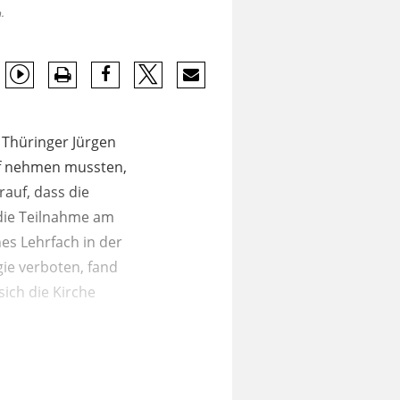
.
 Thüringer Jürgen
uf nehmen mussten,
rauf, dass die
 die Teilnahme am
es Lehrfach in der
gie verboten, fand
sich die Kirche