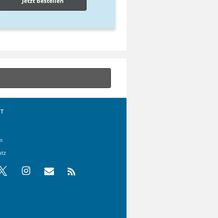
Jetzt bestellen
T
m
utz