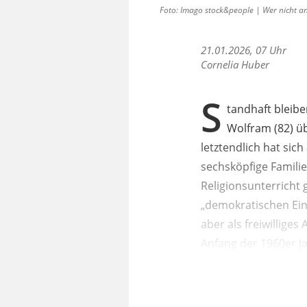
Foto: Imago stock&people | Wer nicht a
21.01.2026, 07 Uhr
Cornelia Huber
S
tandhaft bleibe
Wolfram (82) ü
letztendlich hat sic
sechsköpfige Famili
Religionsunterricht 
„demokratischen Einh
aber als freiwillige
Anfang der 1960er Ja