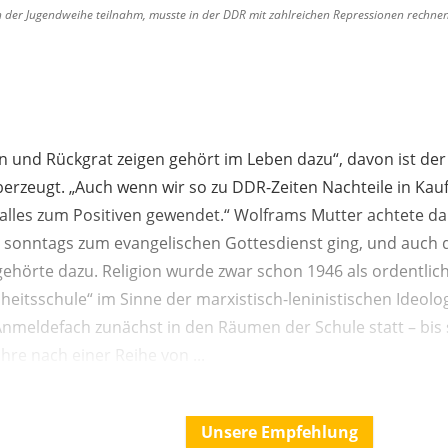
n der Jugendweihe teilnahm, musste in der DDR mit zahlreichen Repressionen rechnen
n und Rückgrat zeigen gehört im Leben dazu“, davon ist der
berzeugt. „Auch wenn wir so zu DDR-Zeiten Nachteile in Ka
h alles zum Positiven gewendet.“ Wolframs Mutter achtete da
e sonntags zum evangelischen Gottesdienst ging, und auch
gehörte dazu. Religion wurde zwar schon 1946 als ordentlich
eitsschule“ im Sinne der marxistisch-leninistischen Ideolo
s Anmeldefach zunächst in den Räumen der Schule statt – bis 
hre nach einer Reihe von ...
Unsere Empfehlung