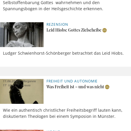
Selbstoffenbarung Gottes wahrnehmen und den
Spannungsbogen in der Heilsgeschichte erkennen.
REZENSION
12.08.2023,
Margarete
11 Uhr
Strauss
Leid Hiobs: Gottes Zielscheibe
Ludger Schwienhorst-Schönberger betrachtet das Leid Hiobs.
FREIHEIT UND AUTONOMIE
11.06.2023,
Margarete
17 Uhr
Strauss
Was Freiheit ist – und was nicht
Wie ein authentisch christlicher Freiheitsbegriff lauten kann,
diskutierten Theologen bei einem Symposion in Münster.