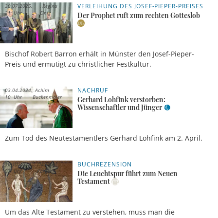
VERLEIHUNG DES JOSEF-PIEPER-PREISES
30.07.2025,
Regina
21 Uhr
Einig
Der Prophet ruft zum rechten Gotteslob
Bischof Robert Barron erhält in Münster den Josef-Pieper-
Preis und ermutigt zu christlicher Festkultur.
NACHRUF
03.04.2024,
Achim
10 Uhr
Buckenmaier
Gerhard Lohfink verstorben:
Wissenschaftler und Jünger
Zum Tod des Neutestamentlers Gerhard Lohfink am 2. April.
BUCHREZENSION
16.10.2023,
Michael
07 Uhr
Karger
Die Leuchtspur führt zum Neuen
Testament
Um das Alte Testament zu verstehen, muss man die