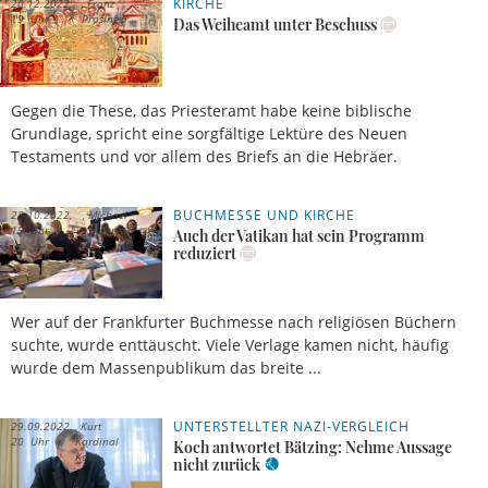
KIRCHE
20.12.2022,
Franz
19 Uhr
Prosinger
Das Weiheamt unter Beschuss
Gegen die These, das Priesteramt habe keine biblische
Grundlage, spricht eine sorgfältige Lektüre des Neuen
Testaments und vor allem des Briefs an die Hebräer.
BUCHMESSE UND KIRCHE
28.10.2022,
Michael
15 Uhr
Karger
Auch der Vatikan hat sein Programm
reduziert
Wer auf der Frankfurter Buchmesse nach religiösen Büchern
suchte, wurde enttäuscht. Viele Verlage kamen nicht, häufig
wurde dem Massenpublikum das breite ...
UNTERSTELLTER NAZI-VERGLEICH
29.09.2022,
Kurt
20 Uhr
Kardinal
Koch antwortet Bätzing: Nehme Aussage
Koch
nicht zurück