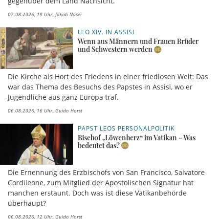
gegenüber dem Land Nachsicht.
07.08.2026, 19 Uhr
Jakob Naser
LEO XIV. IN ASSISI
Wenn aus Männern und Frauen Brüder
und Schwestern werden
Die Kirche als Hort des Friedens in einer friedlosen Welt: Das
war das Thema des Besuchs des Papstes in Assisi, wo er
Jugendliche aus ganz Europa traf.
06.08.2026, 16 Uhr
Guido Horst
PAPST LEOS PERSONALPOLITIK
Bischof „Löwenherz“ im Vatikan – Was
bedeutet das?
Die Ernennung des Erzbischofs von San Francisco, Salvatore
Cordileone, zum Mitglied der Apostolischen Signatur hat
manchen erstaunt. Doch was ist diese Vatikanbehörde
überhaupt?
06.08.2026, 12 Uhr
Guido Horst